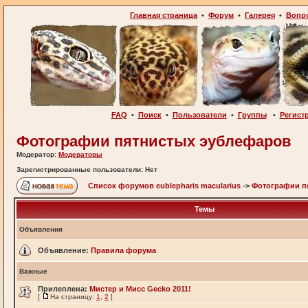
Главная страница
•
Форум
•
Галерея
•
Вопр
FAQ
•
Поиск
•
Пользователи
•
Группы
•
Регист
Фотографии пятнистых эублефаров
Модератор:
Модераторы
Зарегистрированные пользователи: Нет
Список форумов eublepharis macularius
->
Фотографии п
Темы
Объявления
Объявление:
Правила форума
Важные
Прилеплена:
Мистер и Мисс Gecko 2011!
[
На страницу:
1
,
2
]