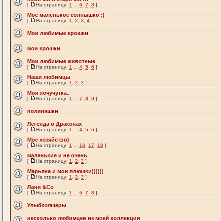
[
На страницу:
1
...
6
,
7
,
8
]
Мое маленькое солнышко :)
[
На страницу:
1
,
2
,
3
,
4
]
Мои любимые крошки
мои крошки
Мои любимые животные
[
На страницу:
1
...
4
,
5
,
6
]
Наши любимцы
[
На страницу:
1
,
2
,
3
]
Моя почучутка..
[
На страницу:
1
...
7
,
8
,
9
]
полиняшки
Легенда о Драконах
[
На страницу:
1
...
4
,
5
,
6
]
Мое хозяйство)
[
На страницу:
1
...
16
,
17
,
18
]
маленькие и не очень
[
На страницу:
1
,
2
,
3
]
Марьяна и мои плюшки))))))
[
На страницу:
1
,
2
,
3
]
Лани &Co
[
На страницу:
1
...
6
,
7
,
8
]
Улыбкоящеры
несколько любимцев из моей коллекции