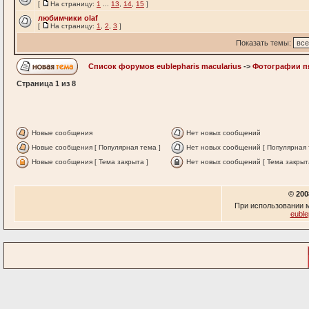
[
На страницу:
1
...
13
,
14
,
15
]
любимчики olaf
[
На страницу:
1
,
2
,
3
]
Показать темы:
Список форумов eublepharis macularius
->
Фотографии п
Страница
1
из
8
Новые сообщения
Нет новых сообщений
Новые сообщения [ Популярная тема ]
Нет новых сообщений [ Популярная 
Новые сообщения [ Тема закрыта ]
Нет новых сообщений [ Тема закрыт
© 200
При использовании м
euble