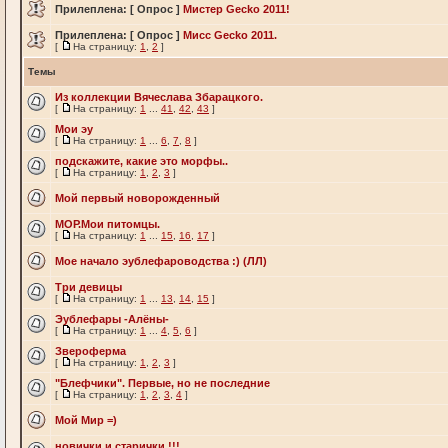
Прилеплена:
[ Опрос ]
Мистер Gecko 2011!
Прилеплена:
[ Опрос ]
Мисс Gecko 2011.
[
На страницу:
1
,
2
]
Темы
Из коллекции Вячеслава Збарацкого.
[
На страницу:
1
...
41
,
42
,
43
]
Мои эу
[
На страницу:
1
...
6
,
7
,
8
]
подскажите, какие это морфы..
[
На страницу:
1
,
2
,
3
]
Мой первый новорожденный
МОР.Мои питомцы.
[
На страницу:
1
...
15
,
16
,
17
]
Мое начало эублефароводства :) (ЛЛ)
Три девицы
[
На страницу:
1
...
13
,
14
,
15
]
Эублефары -Алёны-
[
На страницу:
1
...
4
,
5
,
6
]
Звероферма
[
На страницу:
1
,
2
,
3
]
"Блефчики". Первые, но не последние
[
На страницу:
1
,
2
,
3
,
4
]
Мой Мир =)
новички и старички !!!