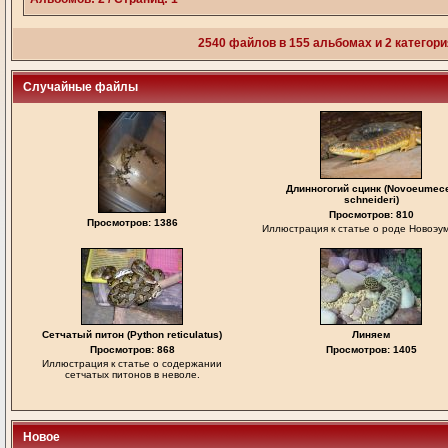
2540
файлов в
155
альбомах и
2
категор
Случайные файлы
Длинногогий сцинк (Novoeumec
schneideri)
Просмотров: 810
Просмотров: 1386
Иллюстрация к статье о роде Новоэу
Сетчатый питон (Python reticulatus)
Линяем
Просмотров: 868
Просмотров: 1405
Иллюстрация к статье о содержании
сетчатых питонов в неволе.
Новое