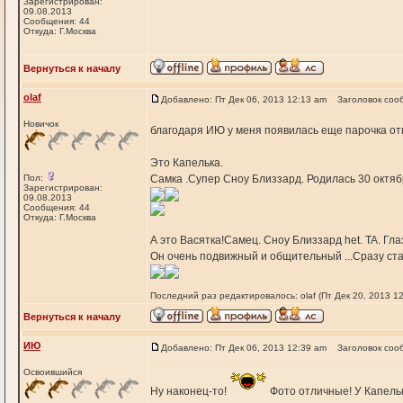
Зарегистрирован:
09.08.2013
Сообщения: 44
Откуда: Г.Москва
Вернуться к началу
olaf
Добавлено: Пт Дек 06, 2013 12:13 am
Заголовок соо
Новичок
благодаря ИЮ у меня появилась еще парочка от
Это Капелька.
Пол:
Самка .Супер Сноу Близзард. Родилась 30 октяб
Зарегистрирован:
09.08.2013
Сообщения: 44
Откуда: Г.Москва
А это Васятка!Самец. Сноу Близзард het. TA. Гла
Он очень подвижный и общительный ...Сразу ста
Последний раз редактировалось: olaf (Пт Дек 20, 2013 12
Вернуться к началу
ИЮ
Добавлено: Пт Дек 06, 2013 12:39 am
Заголовок соо
Освоившийся
Ну наконец-то!
Фото отличные! У Капельк