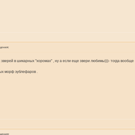
щения:
зверей в шикарных "хоромах" , ну а если еще звери любимы)))- тогда вообще 
ых морф эублефаров .
щения: