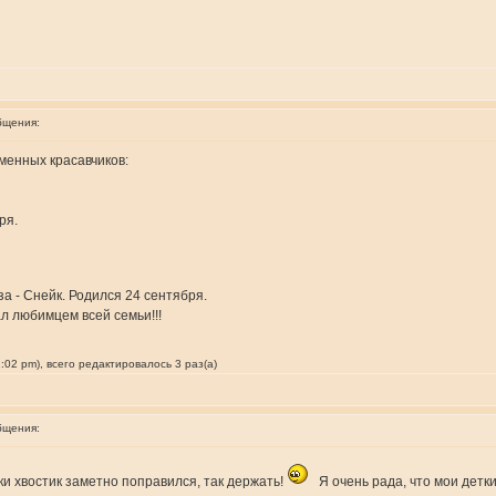
бщения:
менных красавчиков:
ря.
за - Снейк. Родился 24 сентября.
л любимцем всей семьи!!!
:02 pm), всего редактировалось 3 раз(а)
бщения:
и хвостик заметно поправился, так держать!
Я очень рада, что мои детк