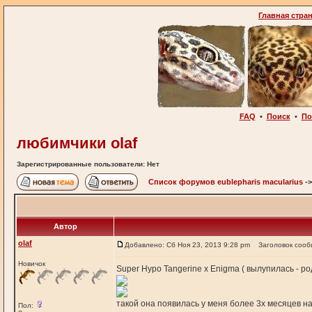
Главная стра
FAQ
•
Поиск
•
По
любимчики olaf
Зарегистрированные пользователи: Нет
Список форумов eublepharis macularius
-
Автор
olaf
Добавлено: Сб Ноя 23, 2013 9:28 pm
Заголовок сооб
Новичок
Super Hypo Tangerine х Enigma ( вылупилась - ро
такой она появилась у меня более 3х месяцев на
Пол: