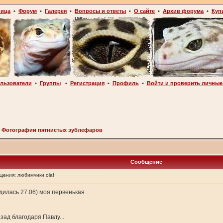
ница
•
Форум
•
Галерея
•
Вопросы и ответы
•
О сайте
•
Архив форума
•
Куп
льзователи
•
Группы
•
Регистрация
•
Профиль
•
Войти и проверить личные
>
Фотографии пятнистых эублефаров
Сообщение
щения:
любимчики olaf
дилась 27.06) моя первенькая .
зад благодаря Павлу...