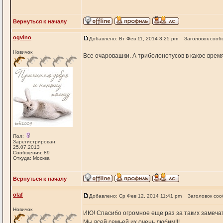
Вернуться к началу
ogvino
Добавлено: Вт Фев 11, 2014 3:25 pm
Заголовок сооб
Новичок
Все очаровашки. А триболонотусов в какое врем
Пол:
Зарегистрирован:
25.07.2013
Сообщения: 89
Откуда: Москва
Вернуться к началу
olaf
Добавлено: Ср Фев 12, 2014 11:41 pm
Заголовок соо
Новичок
ИЮ! Спасибо огромное еще раз за таких замечат
Мы всей семьей их очень любим!!!