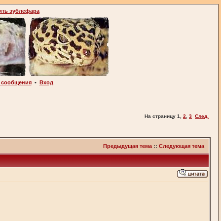
ить эублефара
 сообщения
•
Вход
На страницу
1
,
2
,
3
След.
Предыдущая тема
::
Следующая тема