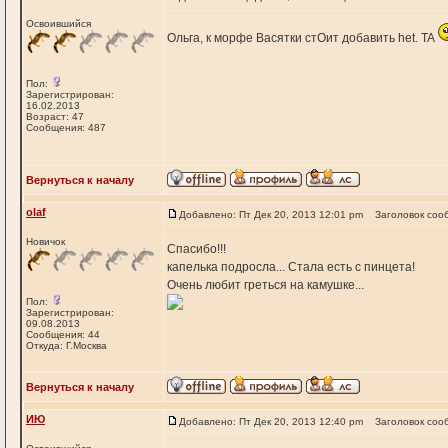
Освоившийся
Ольга, к морфе Васятки стОит добавить het. TA
Пол:
Зарегистрирован:
16.02.2013
Возраст: 47
Сообщения: 487
Вернуться к началу
olaf
Добавлено: Пт Дек 20, 2013 12:01 pm
Заголовок соо
Новичок
Спасибо!!!
капелька подросла... Стала есть с пинцета!
Очень любит греться на камушке...
Пол:
Зарегистрирован:
09.08.2013
Сообщения: 44
Откуда: Г.Москва
Вернуться к началу
ИЮ
Добавлено: Пт Дек 20, 2013 12:40 pm
Заголовок соо