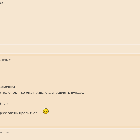
ца!
бщения:
камешки.
пеленок - где она привыкла справлять нужду...
ть. )
цесс очень нравиться!!!
щения: