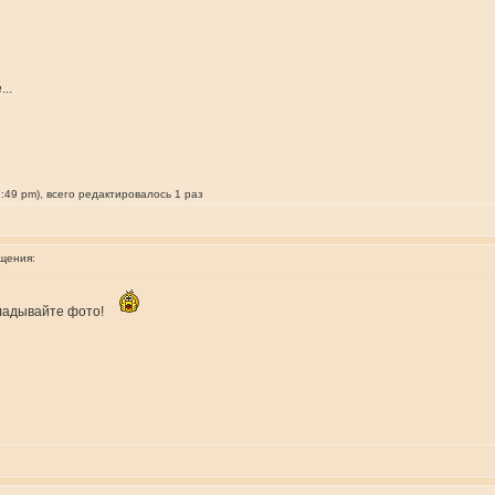
..
2:49 pm), всего редактировалось 1 раз
щения:
адывайте фото!