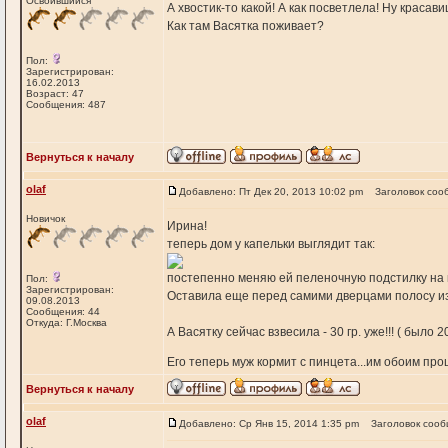
Освоившийся
А хвостик-то какой! А как посветлела! Ну красави
Как там Васятка поживает?
Пол:
Зарегистрирован:
16.02.2013
Возраст: 47
Сообщения: 487
Вернуться к началу
olaf
Добавлено: Пт Дек 20, 2013 10:02 pm
Заголовок соо
Новичок
Ирина!
теперь дом у капельки выглядит так:
постепенно меняю ей пеленочную подстилку на 
Пол:
Зарегистрирован:
Оставила еще перед самими дверцами полосу из 
09.08.2013
Сообщения: 44
Откуда: Г.Москва
А Васятку сейчас взвесила - 30 гр. уже!!! ( было 20
Его теперь муж кормит с пинцета...им обоим про
Вернуться к началу
olaf
Добавлено: Ср Янв 15, 2014 1:35 pm
Заголовок сооб