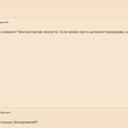
щения:
я снимали? Мои все время прячутся. Если можно фото целиком террариума, в 
бщения:
ельных близарчиков!!!!