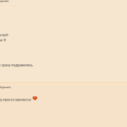
щения:
ла!!!
 !!!
и сразу подружились.
общения:
ну просто прелесть!