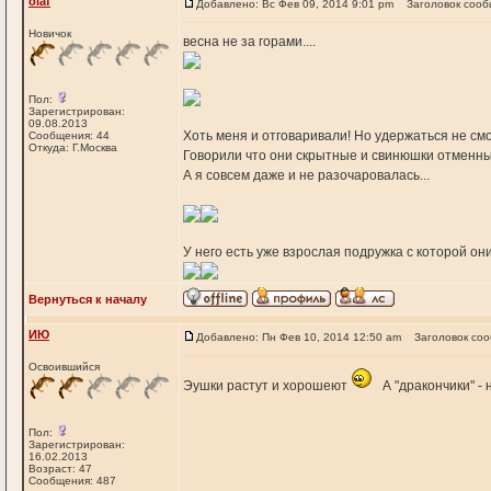
olaf
Добавлено: Вс Фев 09, 2014 9:01 pm
Заголовок сооб
Новичок
весна не за горами....
Пол:
Зарегистрирован:
09.08.2013
Хоть меня и отговаривали! Но удержаться не смог
Сообщения: 44
Откуда: Г.Москва
Говорили что они скрытные и свинюшки отменные
А я совсем даже и не разочаровалась...
У него есть уже взрослая подружка с которой он
Вернуться к началу
ИЮ
Добавлено: Пн Фев 10, 2014 12:50 am
Заголовок со
Освоившийся
Эушки растут и хорошеют
А "дракончики" - 
Пол:
Зарегистрирован:
16.02.2013
Возраст: 47
Сообщения: 487