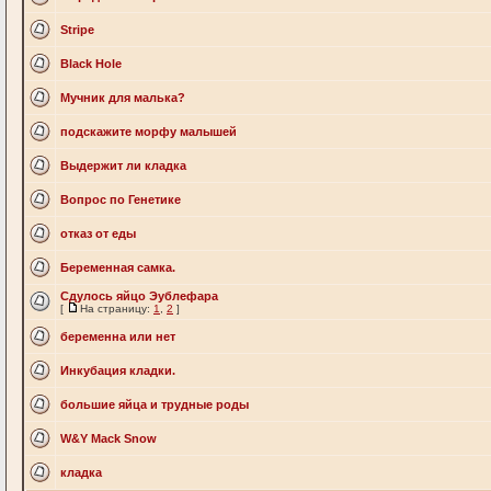
Stripe
Black Hole
Мучник для малька?
подскажите морфу малышей
Выдержит ли кладка
Вопрос по Генетике
отказ от еды
Беременная самка.
Сдулось яйцо Эублефара
[
На страницу:
1
,
2
]
беременна или нет
Инкубация кладки.
большие яйца и трудные роды
W&Y Mack Snow
кладка