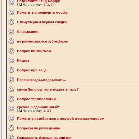
Подскажите нашу морфу
[
На страницу:
1
,
2
,
3
]
Помогите определить морфу
Стимуляция и первая кладка...
Спаривание
не размножаются эублефары
Вопрос по энигмам
Инцест
Вопрос про яйца
Первая кладка,подскажите...
самка Sunglow, кого искать в пару?
Вопрос терминологии
срочно, недоношенный!!
[
На страницу:
1
,
2
]
Помогите разобраться с морфой и калькулятором
Вопросы по разведению
Определить беременна или нет