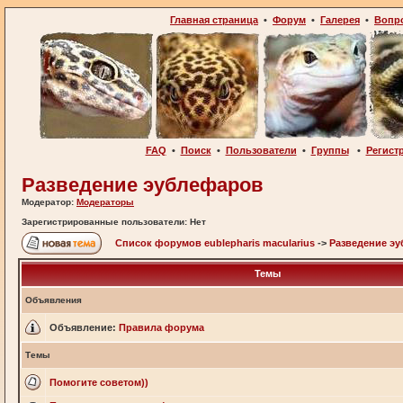
Главная страница
•
Форум
•
Галерея
•
Вопр
FAQ
•
Поиск
•
Пользователи
•
Группы
•
Регист
Разведение эублефаров
Модератор:
Модераторы
Зарегистрированные пользователи: Нет
Список форумов eublepharis macularius
->
Разведение э
Темы
Объявления
Объявление:
Правила форума
Темы
Помогите советом))