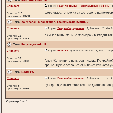
Chimaera
Форум:
Наши любимцы — леопардовые гекконы
До
фото класс, только из-за фотошопа на некото
Ответов:
119
Просмотров:
19719
Тема:
Хочу зеленых тараканов, где их можно купить ?
Chimaera
Форум:
Уход и оборудование
Добавлено: Сб Янв 0
а смысл в них, меньше мрамора и выглядит как
Ответов:
12
Просмотров:
1862
Тема:
Репутация strigoii
Chimaera
Форум:
Беседка
Добавлено: Вт Окт 23, 2012 7:59
Ответов:
37
А вот Женю никто не видел никогда. По крайне
Просмотров:
5008
вранье, нужно созвониться и приезжай когда уг
Тема:
Болячка.
Chimaera
Форум:
Уход и оборудование
Добавлено: Чт Сен 2
ну и фото, с таким фото точного диагноза наве
Ответов:
8
Просмотров:
1686
Страница
1
из
1