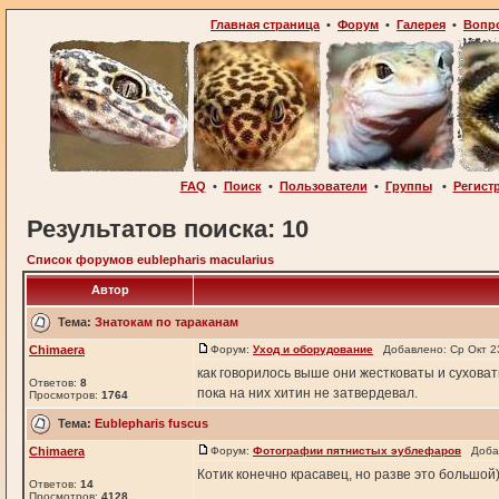
Главная страница
•
Форум
•
Галерея
•
Вопр
FAQ
•
Поиск
•
Пользователи
•
Группы
•
Регист
Результатов поиска: 10
Список форумов eublepharis macularius
Автор
Тема:
Знатокам по тараканам
Chimaera
Форум:
Уход и оборудование
Добавлено: Ср Окт 2
как говорилось выше они жестковаты и суховат
Ответов:
8
пока на них хитин не затвердевал.
Просмотров:
1764
Тема:
Eublepharis fuscus
Chimaera
Форум:
Фотографии пятнистых эублефаров
Добав
Котик конечно красавец, но разве это большой)
Ответов:
14
Просмотров:
4128