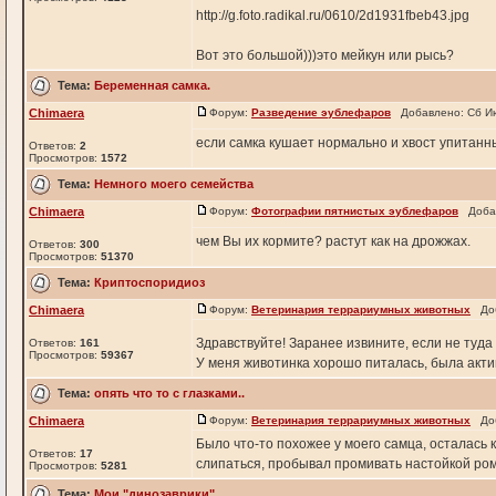
http://g.foto.radikal.ru/0610/2d1931fbeb43.jpg
Вот это большой)))это мейкун или рысь?
Тема:
Беременная самка.
Chimaera
Форум:
Разведение эублефаров
Добавлено: Сб Ию
если самка кушает нормально и хвост упитанн
Ответов:
2
Просмотров:
1572
Тема:
Немного моего семейства
Chimaera
Форум:
Фотографии пятнистых эублефаров
Добав
чем Вы их кормите? растут как на дрожжах.
Ответов:
300
Просмотров:
51370
Тема:
Криптоспоридиоз
Chimaera
Форум:
Ветеринария террариумных животных
Доба
Здравствуйте! Заранее извините, если не туда
Ответов:
161
Просмотров:
59367
У меня животинка хорошо питалась, была активн
Тема:
опять что то с глазками..
Chimaera
Форум:
Ветеринария террариумных животных
Доба
Было что-то похожее у моего самца, осталась 
Ответов:
17
слипаться, пробывал промивать настойкой рома
Просмотров:
5281
Тема:
Мои "динозаврики"