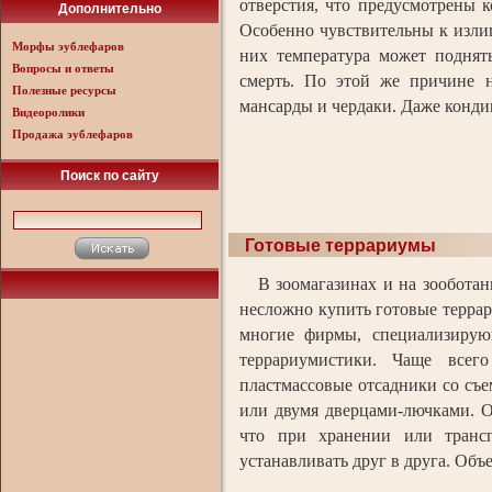
отверстия, что предусмотрены к
Дополнительно
Особенно чувствительны к изли
Морфы эублефаров
них температура может поднят
Вопросы и ответы
смерть. По этой же причине н
Полезные ресурсы
мансарды и чердаки. Даже конди
Видеоролики
Продажа эублефаров
Поиск по сайту
Готовые террариумы
В зоомагазинах и на зооботан
несложно купить готовые терр
многие фирмы, специализирую
террариумистики. Чаще всег
пластмассовые отсадники со съ
или двумя дверцами-лючками. О
что при хранении или транс
устанавливать друг в друга. Объе