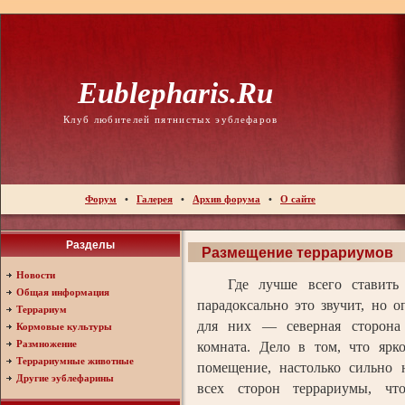
Eublepharis.ru
Клуб любителей пятнистых эублефаров
Форум
•
Галерея
•
Архив форума
•
О сайте
Разделы
Размещение террариумов
Новости
Где лучше всего ставить 
Общая информация
парадоксально это звучит, но 
Террариум
для них — северная сторона 
Кормовые культуры
Размножение
комната. Дело в том, что ярк
Террариумные животные
помещение, настолько сильно 
Другие эублефарины
всех сторон террариумы, чт