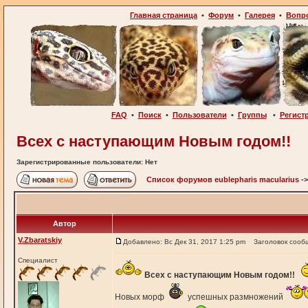
Главная страница
•
Форум
•
Галерея
•
Вопр
FAQ
•
Поиск
•
Пользователи
•
Группы
•
Регист
Всех с наступающим Новым годом!!
Зарегистрированные пользователи: Нет
Список форумов eublepharis macularius
-
Автор
V.Zbaratskiy
Добавлено: Вс Дек 31, 2017 1:25 pm
Заголовок сооб
Специалист
Всех с наступающим Новым годом!!
Новых морф
успешных размножений