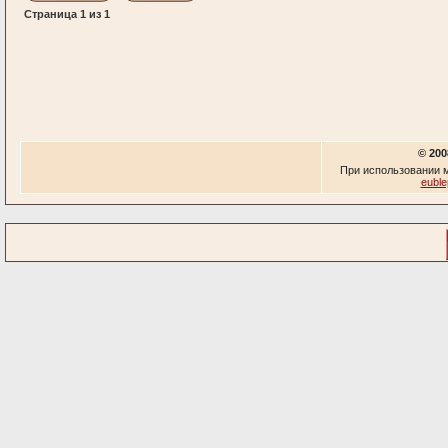
Страница
1
из
1
© 200
При использовании м
euble