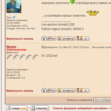
хорошего аппетита
и вообще всего самого 
... а хозяевам хорошо отметить
Пол:
_________________
Зарегистрирован:
21.05.2008
Leo-geckos (morph):200
Сообщения: 1431
Откуда: Лестер, Англия
Python regius (morph): 30//50 //
Вернуться к началу
Murana
Добавлено: Ср Янв 25, 2023 2:23 pm
Заголовок сооб
Заблокирован
Дебютант
И с 2023-м!
Зарегистрирован:
24.11.2016
Возраст: 41
Сообщения: 13
Вернуться к началу
Показать сообщения:
Список форумов eublepharis macularius
-