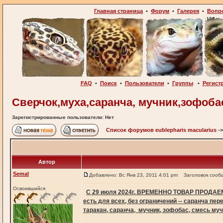
Главная страница
•
Форум
•
Галерея
•
Вопр
FAQ
•
Поиск
•
Пользователи
•
Группы
•
Регист
Сверчок,муха,саранча, мучник,зофобас
Зарегистрированные пользователи: Нет
Список форумов eublepharis macularius
-
Автор
Semal
Добавлено: Вс Янв 23, 2011 4:01 pm
Заголовок сооб
Освоившийся
С 29 июля 2024г. ВРЕМЕННО ТОВАР ПРОД
есть для всех, без ограничений -- саранча пе
таракан, саранча, мучник, зофобас, смесь му