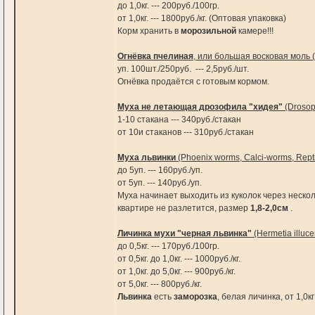
до 1,0кг. --- 200руб./100гр.
от 1,0кг. --- 1800руб./кг. (Оптовая упаковка)
Корм хранить в
морозильной
камере!!!
Огнёвка пчелиная
, или большая восковая моль (G
уп. 100шт./250руб. --- 2,5руб./шт.
Огнёвка продаётся с готовым кормом.
Муха не летающая дрозофила "хидея"
(Drosop
1-10 стакана --- 340руб./стакан
от 10и стаканов --- 310руб./стакан
Муха львинки
(Phoenix worms, Calci-worms, Rept
до 5уп. --- 160руб./уп.
от 5уп. --- 140руб./уп.
Муха начинает выходить из куколок через неско
квартире не разлетится, размер
1,8-2,0см
.
Личинка мухи "черная львинка"
(Hermetia illuce
до 0,5кг. --- 170руб./100гр.
от 0,5кг. до 1,0кг. --- 1000руб./кг.
от 1,0кг. до 5,0кг. --- 900руб./кг.
от 5,0кг. --- 800руб./кг.
Львинка
есть
заморозка
, белая личинка, от 1,0кг 