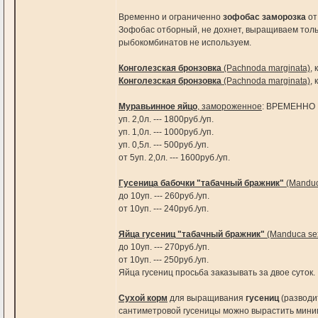
Временно и ограниченно
зофобас заморозка
от 
Зофобас отборный, не дохнет, выращиваем тол
рыбокомбинатов не используем.
Конголезская бронзовка
(Pachnoda marginata)
,
Конголезская бронзовка
(Pachnoda marginata)
,
Муравьинное яйцо
, замороженное
: ВРЕМЕННО 
уп. 2,0л. --- 1800руб./уп.
уп. 1,0л. --- 1000руб./уп.
уп. 0,5л. --- 500руб./уп.
от 5уп. 2,0л. --- 1600руб./уп.
Гусеница бабочки "табачный бражник"
(Manduc
до 10уп. --- 260руб./уп.
от 10уп. --- 240руб./уп.
Яйца гусениц "табачный бражник"
(Manduca se
до 10уп. --- 270руб./уп.
от 10уп. --- 250руб./уп.
Яйца гусениц просьба заказывать за двое суток.
Сухой корм
для выращивания
гусениц
(разводи
сантиметровой гусеницы можно вырастить мини