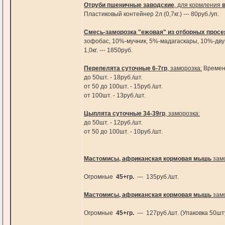
Отруби пшеничные заводские
, для кормления
Пластиковый контейнер 2л (0,7кг.) --- 80руб./уп.
Смесь-заморозка "ежовая" из отборных прос
зофобас, 10%-мучник, 5%-мадагаскары, 10%-дву
1,0кг. --- 1850руб.
Перепелята суточные 6-7гр
, заморозка:
Времен
до 50шт. - 18руб./шт.
от 50 до 100шт. - 15руб./шт.
от 100шт. - 13руб./шт.
Цыплята суточные 34-39гр
, заморозка:
до 50шт. - 12руб./шт.
от 50 до 100шт. - 10руб./шт.
Мастомисы, африканская кормовая мышь
замо
Огромные
45+гр.
--- 135руб./шт.
Мастомисы, африканская кормовая мышь
замо
Огромные
45+гр.
--- 127руб./шт. (Упаковка 50шт