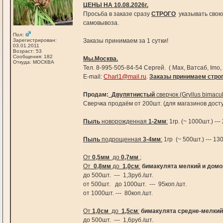
ЦЕНЫ НА 10.08.2026г.
Просьба в заказе сразу
СТРОГО
указывать сво
самовывоза.
Пол:
Зарегистрирован:
Заказы принимаем за 1 сутки!
03.01.2011
Возраст: 53
Сообщения: 182
Мы.Москва.
Откуда: МОСКВА
Тел. 8-995-505-84-54 Сергей. ( Мах, Ватсаб, Imo
E-mail:
Charl1@mail.ru
.
Заказы принимаем строго
Продам:
Двупятнистый
сверчок (Gryllus bimacul
Сверчка продаём от 200шт. (для магазинов досту
Пыль
новорожденная
1-2мм
:
1гр. (~ 1000шт.) ---
Пыль
подрощенная
3-4мм
:
1гр (~ 500шт.) --- 130
От
0,5мм
до
0,7мм
;
От
0,8мм
до
1,0см
:
бимакулята мелкий и дом
до 500шт. --- 1,3руб./шт.
от 500шт. до 1000шт. --- 95коп./шт.
от 1000шт. --- 80коп./шт.
От
1,0см
до
1,5см
:
бимакулята средне-мелкий
до 500шт. --- 1,6руб./шт.