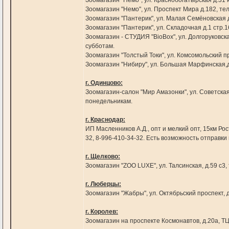
Зоомагазин "Немо", ул. Краснобогатырская д.31 ко
Зоомагазин "Немо", ул. Проспект Мира д.182, тел
Зоомагазин "Пантерик", ул. Малая Семёновская д
Зоомагазин "Пантерик", ул. Складочная д.1 стр.16
Зоомагазин - СТУДИЯ "BioBox", ул. Долгоруковска
субботам.
Зоомагазин "Толстый Токи", ул. Комсомольский про
Зоомагазин "Нибиру", ул. Большая Марфинская,д.
г. Одинцово:
Зоомагазин-салон "Мир Амазонки", ул. Советская,
понедельникам.
г. Краснодар:
ИП Масленников А.Д., опт и мелкий опт, 15км Рос
32, 8-996-410-34-32. Есть возможность отправки
г. Щелково:
Зоомагазин "ZOO LUXE", ул. Талсинская, д.59 с3, 
г. Люберцы:
Зоомагазин "Жабры", ул. Октябрьский проспект, д
г. Королев:
Зоомагазин на проспекте Космонавтов, д.20а, ТЦ