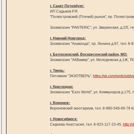
г. Санкт-Петербург:
ИП Садыков Р.Я.
"Полюстровский (Птичий) рынок", пр. Полюстровск
Зоомагазин "PANTERIC", ул. Зверинская, д.2/5, т
г. Нижний Новгород:
Зоомагазин "Анаконда", пр. Ленина д.87, тел. 8-8
г. Белоозерский, Воскресенский район, МО:
Зоомагазин "АКВамир", ул. Молодежная д.1Ж, ТК 
г. Тверь:
Питомник "ЭКЗОТВЕРЬ",
https://vk.com/repticlubtve
г. Краснодар:
Зоомагазин "Exzo World", ул. Коммунаров д.175, 
г. Воронеж:
Воронежский экзотариум, тел. 8-980-548-68-78 К
г. Новосибирск:
Сиднева Анастасия, тел. 8-923-117-23-45,
http:/