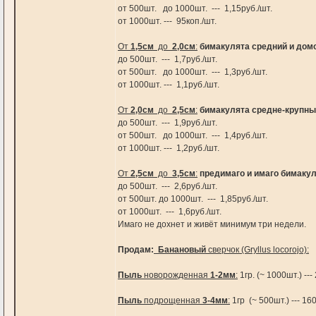
от 500шт. до 1000шт. --- 1,15руб./шт.
от 1000шт. --- 95коп./шт.
От
1,5см
до
2,0см
:
бимакулята средний и дом
до 500шт. --- 1,7руб./шт.
от 500шт. до 1000шт. --- 1,3руб./шт.
от 1000шт. --- 1,1руб./шт.
От
2,0см
до
2,5см
:
бимакулята средне-крупн
до 500шт. --- 1,9руб./шт.
от 500шт. до 1000шт. --- 1,4руб./шт.
от 1000шт. --- 1,2руб./шт.
От
2,5см
до
3,5см
:
предимаго и имаго бимаку
до 500шт. --- 2,6руб./шт.
от 500шт. до 1000шт. --- 1,85руб./шт.
от 1000шт. --- 1,6руб./шт.
Имаго не дохнет и живёт минимум три недели.
Продам:
Банановый
сверчок (Gryllus locorojo):
Пыль
новорожденная
1-2мм
:
1гр. (~ 1000шт.) ---
Пыль
подрощенная
3-4мм
:
1гр (~ 500шт.) --- 160