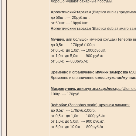
Хорошо кушают сахарные поссумы.
Аргентинский таракан
(Blaptica dubia) предимаг
до 50шт. --- 20руб./шт.
от 50шт. --- 18руб./шт.
Аргентинский таракан
(Blaptica dubia) имаго за
Мучник
, или большой мучной хрущак (Tenebrio mo
до 0,5кг. --- 170руб./100гр.
от 0,5кг. до 1,0кг. --- 1000руб./кг.
от 1,0кг. до 5,0кг. --- 900 руб./кг.
от 5,0кг. --- 800руб./кг.
Временно и ограниченно
мучник заморозка
650р
Временно и ограниченно
смесь куколок/мучник
Микромучник, или жук-знахарь/лекарь
(Ulomoid
100гр. --- 170руб.
Зофобас
(Zophobas morio),
крупная
личинка:
до 0,5кг. --- 170руб./100гр.
от 0,5кг. до 1,0кг. --- 1000руб./кг.
от 1,0кг. до 5,0кг. --- 900 руб./кг.
от 5,0кг. до 10,0кг. --- 800руб./кг.