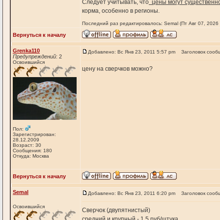
Следует учитывать, что
цены могут существенно
корма, особенно в регионы.
Последний раз редактировалось: Semal (Пт Авг 07, 2026 
Вернуться к началу
Grenka110
Добавлено: Вс Янв 23, 2011 5:57 pm
Заголовок сооб
Предупреждений
: 2
Освоившийся
цену на сверчков можно?
Пол:
Зарегистрирован:
28.12.2009
Возраст: 30
Сообщения: 180
Откуда: Москва
Вернуться к началу
Semal
Добавлено: Вс Янв 23, 2011 6:20 pm
Заголовок сооб
Освоившийся
Сверчок (двупятнистый)
средний и крупный - 1,5 руб/штука