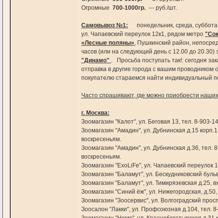
Огромные
700-1000гр.
--- руб./шт.
Самовывоз №1:
понедельник, среда, суббота, с
ул. Чапаевский переулок 12к1, рядом метро
"Со
«Лесные поляны»
, Пушкинский район, непоср
часов (или на следующий день с 12.00 до 20.30)
"Динамо"
. Просьба поступать так!: сегодня за
отправка в другие города с вашим проводником о
покупателю стараемся найти индивидуальный
Часто спрашивают, где можно приобрести наших с
г. Москва:
Зоомагазин "Калот", ул. Беговая 13, тел. 8-903-1
Зоомагазин "Амадин", ул. Дубнинская д.15 корп.1
воскресеньям.
Зоомагазин "Амадин", ул. Дубнинская д.36, тел. 
воскресеньям.
Зоомагазин "ExoLiFe", ул. Чапаевский переулок 12
Зоомагазин "Баламут", ул. Бескудниковский бульв
Зоомагазин "Баламут", ул. Тимирязевская д.25, 
Зоомагазин "Синий ёж", ул. Нижегородская, д.50
Зоомагазин "Зоосервис", ул. Волгоградский просп
Зоосалон "Лакки", ул. Профсоюзная д.104, тел. 8