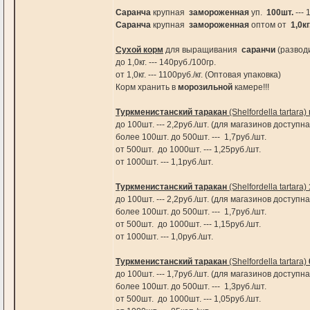
Саранча
крупная
замороженная
уп.
100шт.
--- 
Саранча
крупная
замороженная
оптом от
1,0кг
Сухой корм
для выращивания
саранчи
(разводи
до 1,0кг. --- 140руб./100гр.
от 1,0кг. --- 1100руб./кг. (Оптовая упаковка)
Корм хранить в
морозильной
камере!!!
Туркменистанский таракан
(Shelfordella tartara)
до 100шт. --- 2,2руб./шт. (для магазинов доступн
более 100шт. до 500шт.
от 500шт. до 1000шт.
от 1000шт. --- 1,1руб./шт.
Туркменистанский таракан
(Shelfordella tartara)
до 100шт. --- 2,2руб./шт. (для магазинов доступн
более 100шт. до 500шт.
от 500шт. до 1000шт.
от 1000шт. --- 1,0руб./шт.
Туркменистанский таракан
(Shelfordella tartara)
до 100шт. --- 1,7руб./шт. (для магазинов доступн
более 100шт. до 500шт.
от 500шт. до 1000шт.