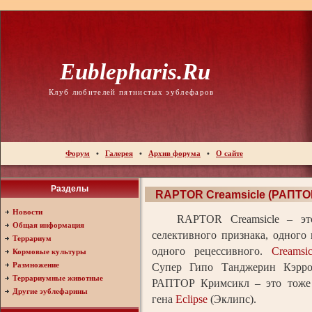
Eublepharis.ru
Клуб любителей пятнистых эублефаров
Форум
•
Галерея
•
Архив форума
•
О сайте
Разделы
RAPTOR Creamsicle (РАПТО
Новости
RAPTOR Creamsicle – это 
Общая информация
селективного признака, одного
Террариум
одного рецессивного.
Creamsic
Кормовые культуры
Размножение
Супер Гипо Танджерин Кэрр
Террариумные животные
РАПТОР Кримсикл – это тоже 
Другие эублефарины
гена
Eclipse
(Эклипс).