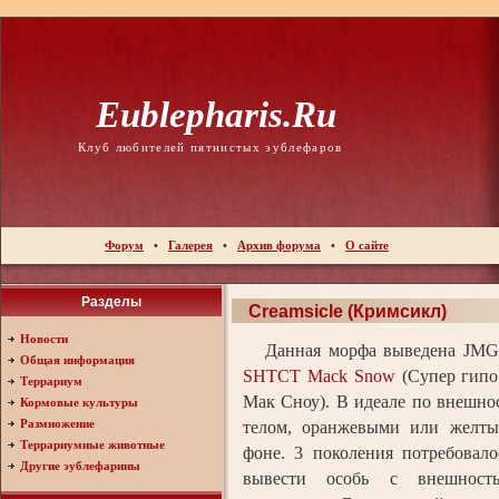
Eublepharis.ru
Клуб любителей пятнистых эублефаров
Форум
•
Галерея
•
Архив форума
•
О сайте
Разделы
Creamsicle (Кримсикл)
Новости
Данная морфа выведена JMG R
Общая информация
SHTCT
Mack Snow
(Супер гипо
Террариум
Мак Сноу). В идеале по внешно
Кормовые культуры
Размножение
телом, оранжевыми или желты
Террариумные животные
фоне. 3 поколения потребовало
Другие эублефарины
вывести особь с внешност