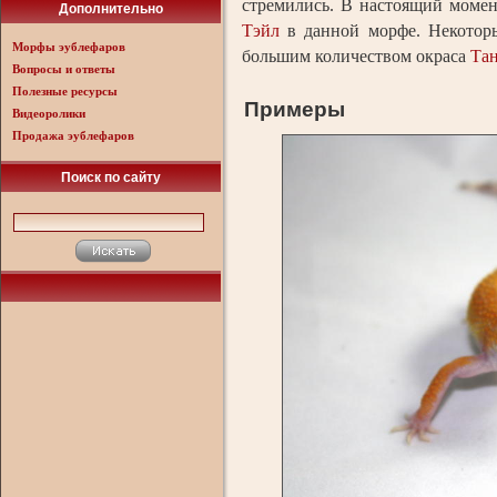
стремились. В настоящий моме
Дополнительно
Тэйл
в данной морфе. Некотор
Морфы эублефаров
большим количеством окраса
Та
Вопросы и ответы
Полезные ресурсы
Примеры
Видеоролики
Продажа эублефаров
Поиск по сайту