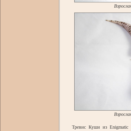
Взросла
Взросла
Тревис Куши из Enigmatic 