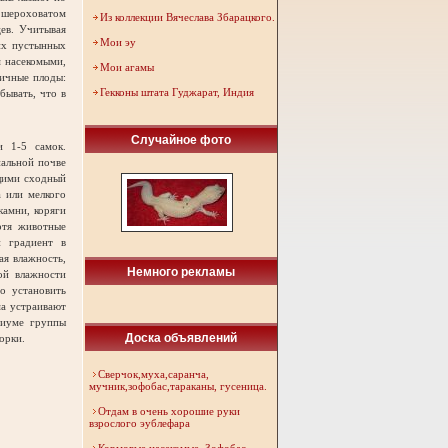
а шероховатом
Из коллекции Вячеслава Збарацкого.
цев. Учитывая
Мои эу
гих пустынных
 насекомыми,
Мои агамы
личные плоды:
Гекконы штата Гуджарат, Индия
бывать, что в
Случайное фото
и 1-5 самок.
иальной почве
ющими сходный
а или мелкого
камни, коряги
отя животные
й градиент в
ая влажность,
Немного рекламы
ой влажности
о установить
ма устраивают
риуме группы
Доска объявлений
орки.
Сверчок,муха,саранча,
мучник,зофобас,тараканы, гусеница.
Отдам в очень хорошие руки
взрослого эублефара