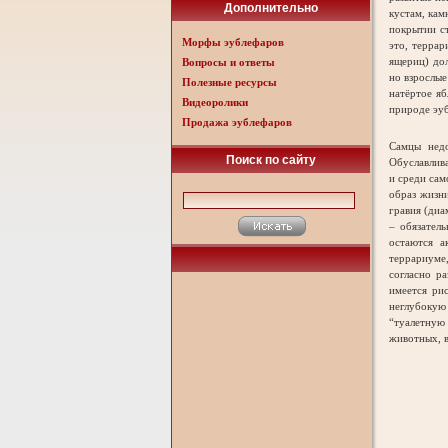
Дополнительно
кустам, кам
покрытии ст
Морфы эублефаров
это, терра
ящериц) до
Вопросы и ответы
но взрослые
Полезные ресурсы
натёртое яб
Видеоролики
природе эуб
Продажа эублефаров
Самцы недо
Поиск по сайту
Обуславлива
и среди сам
образ жизн
гравия (диа
– обязател
остаются а
террариуме,
согласно р
имеется ри
неглубокую 
“туалетную
животных, в