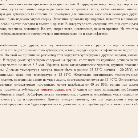
ням, отвесным скалам при помощи острых когтей. В террариуме могут подолгу сидеть н
енок, пугая неопытных владельцев, внезапно потерявших своих, якобы наземных, питом
риум для эублефаров (в отличие от помещения для сцинковых гекконов и некоторых дру
лжен быть надёжно закрыт сверху. Животные довольно прожорливы, питаются в основном
 особи охотно поедают и мышат, и крысят. В литературе есть сведения, что они едят и раз
локо, черешню, землянику. Но это, скорее всего, исключение, нежели правило. Не стоит за
лефары являются не исключительно инсектофагами, но и арахнофагами.
любливают друг друга, поэтому оптимальной считается группа из одного самца 
ется это территориальностью эублефаров; кстати, нередки случаи конфликтов на территор
ок. По этой же причине не рекомендуется содержать эублефаров с другими видами, име
и. В террариумах эублефаров содержат на грунте, состоящем из крупного речного песк
метр частиц не менее 3-5 мм). Укрытия, такие как керамические черепки, крупные плоские 
ьны. Дневная температура возгуха может быть в районе 25-32°C, ночная – 20-25°C, х
ктивными даже при температуре в 12-14°C. Желательно организовать температурны
 скажем, повесив над одним из углов лампу, прогревающую грунт до 35-40°C. Относительн
азличным литературным источникам, может колебаться от 40 до 80%, однако при высок
ск поражения эублефаров
криптоспоридиозом
. В одном из углов помещения необходим
ёмкость с водой. Эублефары весьма чистоплотны, в одном из отдалённых углов террариу
 комнату”, где и оправляются. Причём, следует заметить, что при содержании в терра
се её представители будут оправляться в одном месте, что крайне удобно с точки зрения уб