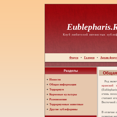
Eublepharis.
Клуб любителей пятнистых эубле
Форум
•
Галерея
•
Архив фору
Разделы
Общая 
Новости
Род включа
Общая информация
иранский э
Террариум
(Eublephari
очень похо
Кормовые культуры
считают ег
Размножение
Восточной А
Террариумные животные
Другие эублефарины
В отличие 
развитые не