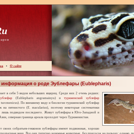
ru
фаров
ма
•
О сайте
информация о роде Эублефары (Eublepharis)
ет в себя 5 видов небольших ящериц. Среди них 2 очень редких:
ублефар
(Eublepharis angramainyu) и
туркменский эублефар
s turcmenicus). По внешнему виду и биологии туркменский эублефар
ж на пятнистого (E. macularius), поэтому некоторые систематики
о лишь подвидом последнего. Живут эублефары в Юго-Западной и
зии, северная граница ареала проходит через Туркменистан.
от своих собратьев-гекконов эублефары имеют подвижные, хорошо
прозрачные веки. Все они типично наземные животные, без присосок на пальцах; однако ло