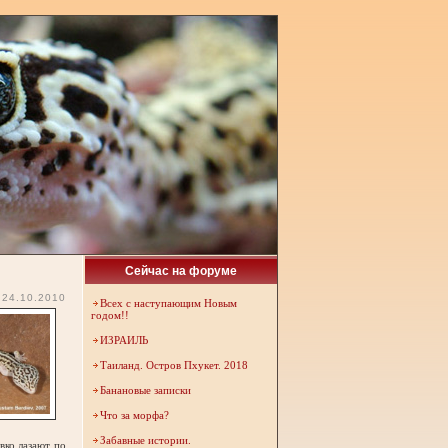
Сейчас на форуме
24.10.2010
Всех с наступающим Новым
годом!!
ИЗРАИЛЬ
Таиланд. Остров Пхукет. 2018
Банановые записки
Что за морфа?
Забавные истории.
вко лазают по