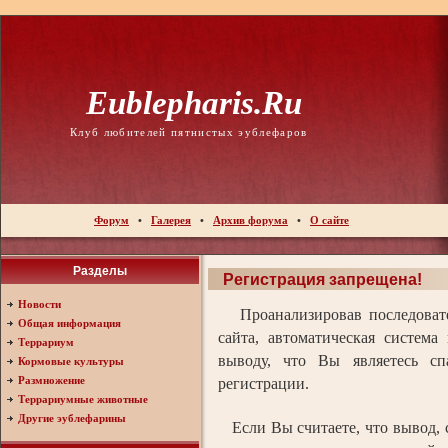
Eublepharis.ru
Клуб любителей пятнистых эублефаров
Форум
•
Галерея
•
Архив форума
•
О сайте
Разделы
Регистрация запрещена!
Новости
Проанализировав последовате
Общая информация
сайта, автоматическая система
Террариум
выводу, что Вы являетесь с
Кормовые культуры
Размножение
регистрации.
Террариумные животные
Другие эублефарины
Если Вы считаете, что вывод, 