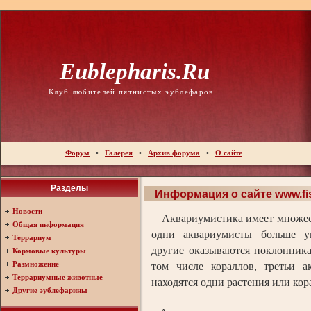
Eublepharis.ru
Клуб любителей пятнистых эублефаров
Форум
•
Галерея
•
Архив форума
•
О сайте
Разделы
Информация о сайте www.fi
Новости
Аквариумистика имеет множес
Общая информация
одни аквариумисты больше у
Террариум
другие оказываются поклонник
Кормовые культуры
Размножение
том числе кораллов, третьи а
Террариумные животные
находятся одни растения или кор
Другие эублефарины