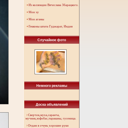
Из коллекции Вячеслава Збарацкого.
Мои эу
Мои агамы
Гекконы штата Гуджарат, Индия
Случайное фото
Немного рекламы
Доска объявлений
Сверчок,муха,саранча,
мучник,зофобас,тараканы, гусеница.
Отдам в очень хорошие руки