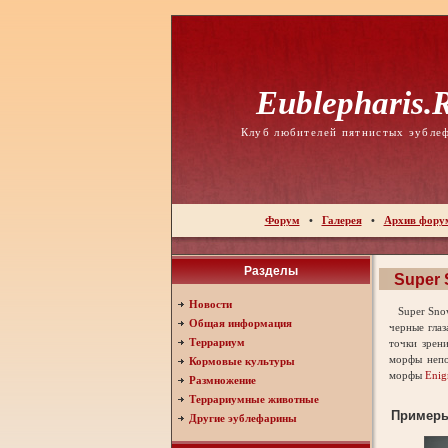
Eublepharis.
Клуб любителей пятнистых эубле
Форум
•
Галерея
•
Архив фору
Разделы
Super 
Новости
Super Snow
Общая информация
черные глаз
Террариум
точки зрен
морфы неп
Кормовые культуры
морфы
Eni
Размножение
Террариумные животные
Пример
Другие эублефарины