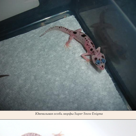
Ювенильная особь морфы Super Snow Enigma