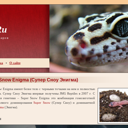
ru
фаров
ма
•
О сайте
Snow Enigma (Супер Сноу Энигма)
 Enigma имеют белое тело с черными точками на нем и полностью
а. Супер Сноу Энигма впервые получены JMG Reptiles в 2007 г. С
ия генетики – Super Snow Enigma это комбинация гомозиготной
олного доминирования
Super Snow
(Супер Сноу) и доминантной
gma
(Энигма).
ы