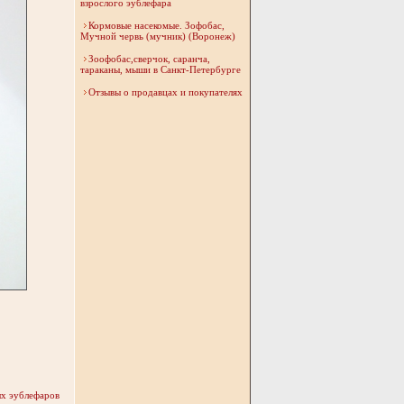
взрослого эублефара
Кормовые насекомые. Зофобас,
Мучной червь (мучник) (Воронеж)
Зоофобас,сверчок, саранча,
тараканы, мыши в Санкт-Петербурге
Отзывы о продавцах и покупателях
х эублефаров