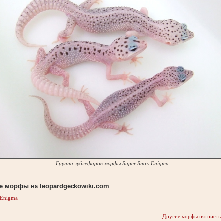
Группа эублефаров морфы Super Snow Enigma
е морфы на leopardgeckowiki.com
 Enigma
Другие морфы пятнисты