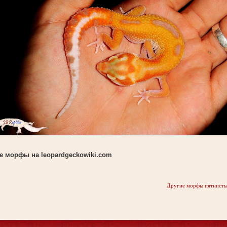
е морфы на leopardgeckowiki.com
Другие морфы пятнисты