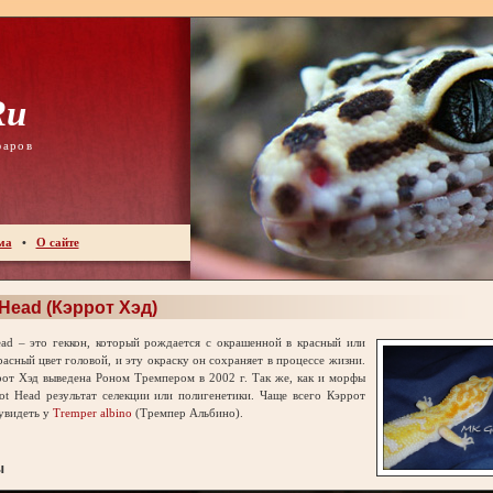
ru
фаров
ма
•
О сайте
 Head (Кэррот Хэд)
d – это геккон, который рождается с окрашенной в красный или
асный цвет головой, и эту окраску он сохраняет в процессе жизни.
от Хэд выведена Роном Тремпером в 2002 г. Так же, как и морфы
ot Head результат селекции или полигенетики. Чаще всего Кэррот
увидеть у
Tremper albino
(Тремпер Альбино).
ы