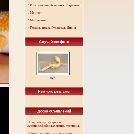
Из коллекции Вячеслава Збарацкого.
Мои эу
Мои агамы
Гекконы штата Гуджарат, Индия
Случайное фото
ку2
Немного рекламы
Доска объявлений
Сверчок,муха,саранча,
мучник,зофобас,тараканы, гусеница.
Отдам в очень хорошие руки