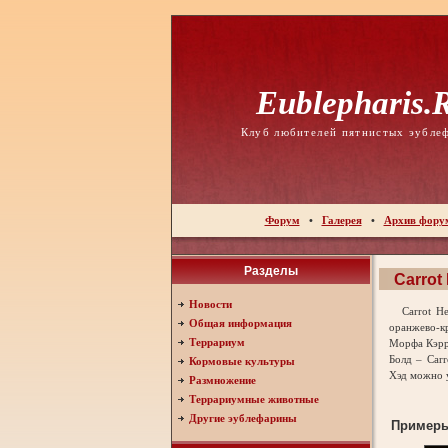
Eublepharis.
Клуб любителей пятнистых эубле
Форум
•
Галерея
•
Архив фору
Разделы
Carrot
Новости
Carrot Hea
Общая информация
оранжево-кр
Террариум
Морфа Кэрр
Болд – Carr
Кормовые культуры
Хэд можно 
Размножение
Террариумные животные
Другие эублефарины
Пример