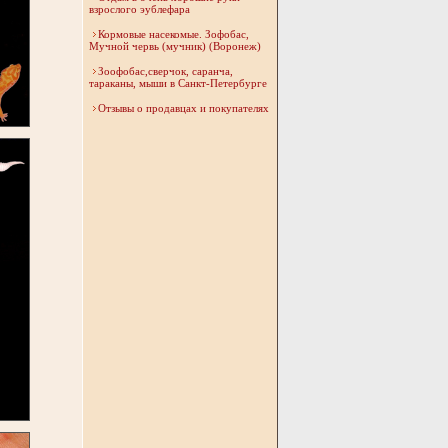
взрослого эублефара
Кормовые насекомые. Зофобас,
Мучной червь (мучник) (Воронеж)
Зоофобас,сверчок, саранча,
тараканы, мыши в Санкт-Петербурге
Отзывы о продавцах и покупателях