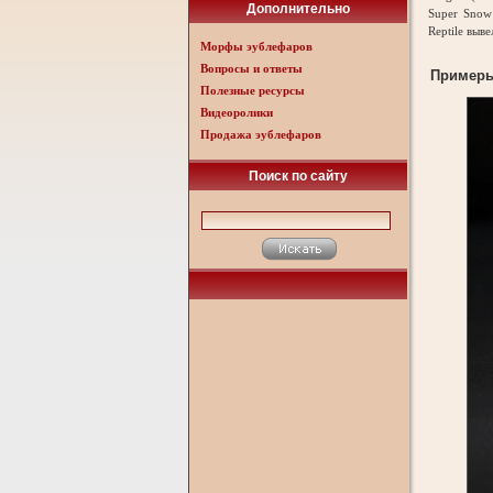
Дополнительно
Super Snow 
Reptile выв
Морфы эублефаров
Вопросы и ответы
Пример
Полезные ресурсы
Видеоролики
Продажа эублефаров
Поиск по сайту