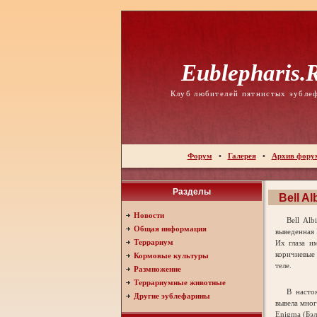
Eublepharis.
Клуб любителей пятнистых эубле
Форум
•
Галерея
•
Архив фору
Разделы
Bell A
Новости
Bell Albin
Общая информация
выведенная 
Террариум
Их глаза и
коричневые
Кормовые культуры
теле.
Размножение
Террариумные животные
В настояще
Другие эублефарины
вывела мног
Enigma (Бэ