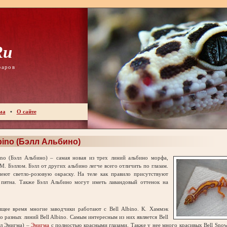
ru
фаров
ма
•
О сайте
lbino (Бэлл Альбино)
o (Бэлл Альбино) – самая новая из трех линий альбино морфа,
М. Бэллом. Бэлл от других альбино легче всего отличить по глазам.
меют светло-розовую окраску. На теле как правило присутствуют
 пятна. Также Бэлл Альбино могут иметь лавандовый оттенок на
е время многие заводчики работают с Bell Albino. К. Хаммэк
о разных линий Bell Albino. Самым интересным из них является Bell
лл Энигма) –
Энигма
с полностью красными глазами. Также у нее много красивых Bell Snow