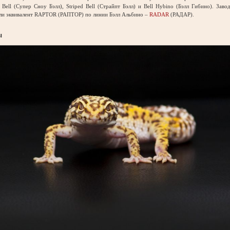
Bell (Супер Сноу Бэлл), Striped Bell (Страйпт Бэлл) и Bell Hybino (Бэлл Гибино). Зав
ели эквивалент RAPTOR (РАПТОР) по линии Бэлл Альбино –
RADAR
(РАДАР).
ы