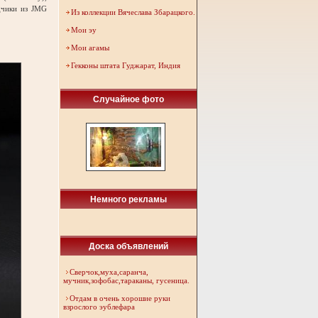
одчики из JMG
Из коллекции Вячеслава Збарацкого.
Мои эу
Мои агамы
Гекконы штата Гуджарат, Индия
Случайное фото
Немного рекламы
Доска объявлений
Сверчок,муха,саранча,
мучник,зофобас,тараканы, гусеница.
Отдам в очень хорошие руки
взрослого эублефара