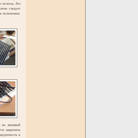
 полосы, без
атем следует
га положении.
м во внешней
тче закрепить
ккуратность и