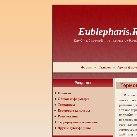
Eublepharis.
Клуб любителей пятнистых эубле
Форум
•
Галерея
•
Архив фору
Разделы
Термо
Новости
В этом не
Общая информация
тёплого по
Террариум
решений дл
а также пер
Кормовые культуры
подробно и
Размножение
поделюсь н
Террариумные животные
того, для п
Другие эублефарины
терморегул
завёл или п