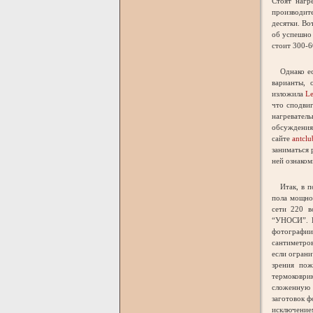
Стоят нагр
производит
десятки. Во
об успешно
стоит 300-6
Однако ест
варианты, 
изложила
L
что сподвиг
нагревател
обсуждения,
сайте
antclu
заниматься 
ней ознаком
Итак, в по
пола мощно
сети 220 в
“УНОСИ”. П
фотографии
сантиметров
если ограни
зрения пож
термоковри
сложенную п
заготовок ф
исключение