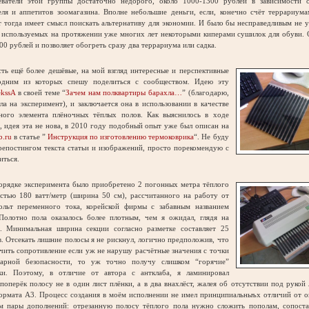
еватели этой группы достаточно недорого, около 1000-1300 рублей в зависимости 
еля и аппетитов зоомагазина. Вполне небольшие деньги, если, конечно счёт террариум
т тогда имеет смысл поискать альтернативу для экономии. И было бы несправедливым не 
 используемых на протяжении уже многих лет некоторыми киперами сушилок для обуви. 
00 рублей и позволяет обогреть сразу два террариума или садка.
ь ещё более дешёвые, на мой взгляд интересные и перспективные
одним из которых спешу поделиться с сообществом. Идею эту
ekssA
в своей теме “
Зачем нам полквартиры барахла…
” (благодарю,
ла на эксперимент), и заключается она в использовании в качестве
ьного элемента плёночных тёплых полов. Как выяснилось в ходе
 идея эта не нова, в 2010 году подобный опыт уже был описан на
b.ru
в статье ”
Инструкция по изготовлению термоковрика
“. Не буду
репостингом текста статьи и изображений, просто порекомендую с
иться.
рядке эксперимента было приобретено 2 погонных метра тёплого
стью 180 ватт/метр (ширина 50 см), рассчитанного на работу от
ольт переменного тока, корейской фирмы с забавным названием
олотно пола оказалось более плотным, чем я ожидал, глядя на
. Минимальная ширина секции согласно разметке составляет 25
. Отсекать лишние полосы я не рискнул, логично предположив, что
чить сопротивление если уж не нарушу расчётные значения с точки
арной безопасности, то уж точно получу слишком “горячие”
ки. Поэтому, в отличие от автора с антклаба, я ламинировал
оперёк полосу не в один лист плёнки, а в два внахлёст, жалея об отсутствии под рукой
ормата А3. Процесс создания в моём исполнении не имел принципиальныъх отличий от о
м пары дополнений: отрезанную полосу тёплого пола нужно сложить пополам, сопоста