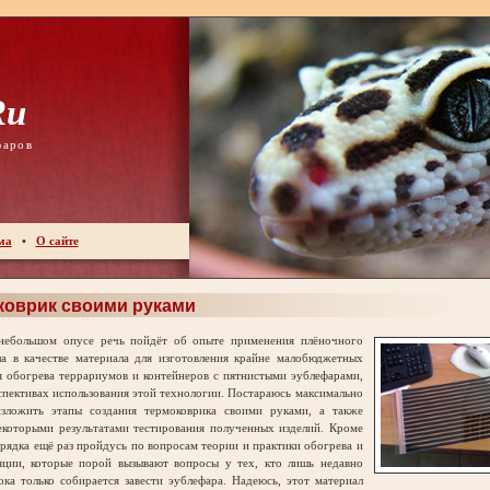
ru
фаров
ма
•
О сайте
коврик своими руками
большом опусе речь пойдёт об опыте применения плёночного
ла в качестве материала для изготовления крайне малобюджетных
я обогрева террариумов и контейнеров с пятнистыми эублефарами,
спективах использования этой технологии. Постараюсь максимально
зложить этапы создания термоковрика своими руками, а также
екоторыми результатами тестирования полученных изделий. Кроме
орядка ещё раз пройдусь по вопросам теории и практики обогрева и
яции, которые порой вызывают вопросы у тех, кто лишь недавно
ока только собирается завести эублефара. Надеюсь, этот материал