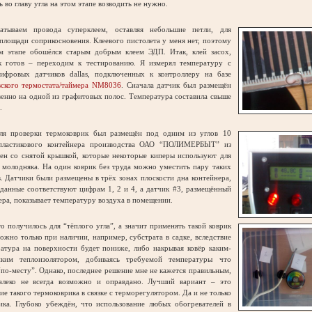
 во главу угла на этом этапе возводить не нужно.
аем провода суперклеем, оставляя небольшие петли, для
площади соприкосновения. Клеевого пистолета у меня нет, поэтому
м этапе обошёлся старым добрым клеем ЭДП. Итак, клей засох,
к готов – переходим к тестированию. Я измерял температуру с
фровых датчиков dallas, подключенных к контроллеру на базе
вского термостата/таймера NM8036
. Сначала датчик был размещён
енно на одной из графитовых полос. Температура составила свыше
.
 проверки термоковрик был размещён под одним из углов 10
пластикового контейнера производства ОАО “ПОЛИМЕРБЫТ” из
ен со снятой крышкой, которые некоторые киперы используют для
 молодняка. На один коврик без труда можно уместить пару таких
. Датчики были размещены в трёх зонах плоскости дна контейнера,
данные соответствуют цифрам 1, 2 и 4, а датчик #3, размещённый
ера, показывает температуру воздуха в помещении.
получилось для “тёплого угла”, а значит применять такой коврик
можно только при наличии, например, субстрата в садке, вследствие
ратура на поверхности будет пониже, либо накрывая ковёр каким-
ким теплоизолятором, добиваясь требуемой температуры что
“по-месту”. Однако, последнее решение мне не кажется правильным,
алеко не всегда возможно и оправдано. Лучший вариант – это
ие такого термоковрика в связке с терморегулятором. Да и не только
рика. Глубоко убеждён, что использование любых обогревателей в