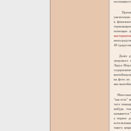
поспешность
Прихватыв
увеличения 
в финально
термоковри
помощью ци
мастеркито
непосредств
48 градусов
Далее для
литрового 
Леруа Мерл
содержания
контейнеров
на фото их 
вне контейн
Многовато 
“как есть” 
чего темпе
нибудь тон
называется 
а первое д
использован
такого ков