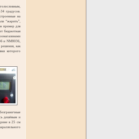
голословным,
-34 градусов.
астроенные на
али “жарить”,
ин пример для
ует бюджетная
оомагазинами
36 и NM8036,
 решения, как
вки которого
 безграничные
ясь дешёвым и
ирине в 25 см
араллельного