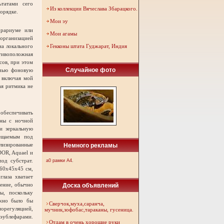
ьтатами сего
Из коллекции Вячеслава Збарацкого.
орядке.
Мои эу
ррариуме или
Мои агамы
 организацией
на локального
Гекконы штата Гуджарат, Индия
отивоположная
сов, при этом
Случайное фото
очью фоновую
 включая мой
ая ритмика не
 обеспечивать
уны с ночной
ли зеркальную
мещаемым под
лизированные
Немного рекламы
OR, Aquael и
од субстрат.
а0 рамки А4
.
 60х45х45 см,
лаза хватает
нение, обычно
Доска объявлений
ы, поскольку
ожно было бы
Сверчок,муха,саранча,
морегуляцией,
мучник,зофобас,тараканы, гусеница.
эублефарами.
Отдам в очень хорошие руки