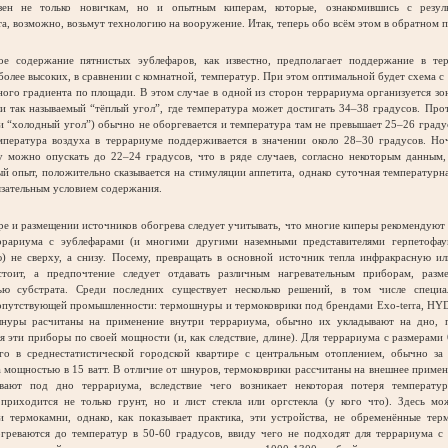
зен не только новичкам, но и опытным киперам, которые, ознакомившись с резул
а, возможно, возьмут технологию на вооружение. Итак, теперь обо всём этом в обратном п
одержание пятнистых эублефаров, как известно, предполагает поддержание в те
более высоких, в сравнении с комнатной, температур. При этом оптимальной будет схема с
ого градиента по площади. В этом случае в одной из сторон террариума организуется зо
и так называемый “тёплый угол”, где температура может достигать 34–38 градусов. Пр
и “холодный угол”) обычно не оборгевается и температура там не превышает 25–26 граду
мпература воздуха в террариуме поддерживается в значении около 28–30 градусов. Н
у можно опускать до 22–24 градусов, что в ряде случаев, согласно некоторым данным,
й опыт, положительно сказывается на стимуляции аппетита, однако суточная температурн
язательным условием содержания.
 и размещении источников обогрева следует учитывать, что многие киперы рекомендуют
ррариума с эублефарами (и многими другими наземными представителями герпетофа
ю) не сверху, а снизу. Посему, превращать в основной источник тепла инфракрасную и
тоит, а предпочтение следует отдавать различным нагревательным приборам, раз
ью субстрата. Среди последних существует несколько решений, в том числе специа
опутствующей промышленности: термошнуры и термоковрики под брендами Exo-terra, HYD
нуры расчитаны на применение внутри террариума, обычно их укладывают на дно, п
 эти приборы по своей мощности (и, как следствие, длине). Для террариума с размерами
го в среднестатистической городской квартире с центральным отоплением, обычно за г
мощностью в 15 ватт. В отличие от шнуров, термоковрики рассчитаны на внешнее приме
вают под дно террариума, вследствие чего возникает некоторая потеря температур
 приходится не только грунт, но и лист стекла или оргстекла (у кого что). Здесь м
и термокамни, однако, как показывает практика, эти устройства, не обременённые тер
греваются до температур в 50-60 градусов, ввиду чего не подходят для террариума с 