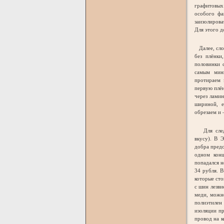
графитовых
особого фа
заизолирова
Для этого д
Далее, сло
без плёнки
половинки 
самым мин
протираем 
первую плён
через лами
шириной, е
обрезаем и –
Для следую
вкусу). В 
добра предс
одном конц
попадался н
34 рубля. В
которые сто
с шин лезви
меди, можно
полиэтилен
изоляции пр
провод на к