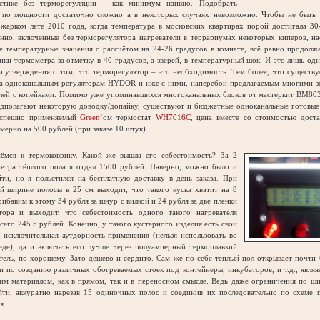
стике без терморегуляции – как минимум наивно. Подобрать
ь по мощности достаточно сложно а в некоторых случаях невозможно. Чтобы не быть 
жарком лете 2010 года, когда температура в московских квартирах порой достигала 30
нно, включенные без терморегулятора нагреватели в террариумах некоторых киперов, н
 температурные значения с рассчётом на 24-26 градусов в комнате, всё равно продолж
ики термометра за отметку в 40 градусов, а зверей, в температурный шок. И это лишь од
 утверждения о том, что терморегулятор – это необходимость. Тем более, что существ
ва одноканальным регуляторам HYDOR и иже с ними, наперебой предлагаемым многими з
блей с копейками. Помимо уже упоминавшихся многоканальных блоков от мастеркит BM80
едполагают некоторую доводку/допайку, существуют и бюджетные одноканальные готовые
успешно применяемый
Green
`ом термостат
WH7016C
, цена вместе со стоимостью доста
мерно на 500 рублей (при заказе 10 штук).
я к термоковрику. Какой же вышла его себестоимость? За 2
етра тёплого пола я отдал 1500 рублей. Наверно, можно было и
йти, но я польстился на бесплатную доставку в день заказа. При
й ширине полосы в 25 см выходит, что такого куска хватит на 8
рибавим к этому 34 рубля за шнур с вилкой и 24 рубля за две плёнки
тора и выходит, что себестоимость одного такого нагревателя
всего 245.5 рублей. Конечно, у такого кустарного изделия есть свои
 исключительная аутдорность применения (нельзя использовать во
еде), да и включать его лучше через полуамперный термоплавкий
ель, по-хорошему. Зато дёшево и сердито. Сам же по себе тёплый пол открывает почти
 по созданию различных обогреваемых стоек под контейнеры, инкубаторов, и т.д., явля
им материалом, как в прямом, так и в переносном смысле. Ведь даже ограничения по ш
ти, аккуратно нарезав 15 одиночных полос и соединив их последовательно по схеме п
я.