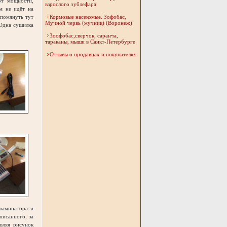
от мощности,
взрослого эублефара
ам не идёт на
упомянуть тут
Кормовые насекомые. Зофобас,
Мучной червь (мучник) (Воронеж)
Одна сушилка
Зоофобас,сверчок, саранча,
тараканы, мыши в Санкт-Петербурге
Отзывы о продавцах и покупателях
 ламинатора и
писанного, за
вляя рисунок