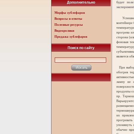
Дополнительно
будет поле
эксперимент
Морфы эублефаров
Успешное с
Вопросы и ответы
контейнере 
Полезные ресурсы
температурн
Видеоролики
прогрева ил
Продажа эублефаров
сторона (ил
фоновая те
температур
Поиск по сайту
субъективны
является об
При выборе
обогрев те
активность
лампу не с
поверхност
продукты с
пр. Термош
Варьируются
размещаемо
термошнура 
их приклеи
прогревать
упомянуть 
обычно про