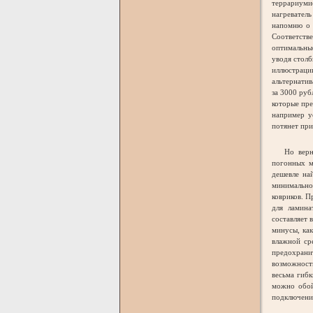
террариуми
нагревател
напомню о 
Соответстве
оптимальные
уводя столб
иллюстрации
альтернати
за 3000 ру
которые пр
например 
потянет при
Но вернёмс
погонных м
дешевле на
минимально
ковриков. П
для ламина
составляет 
минусы, как
влажной ср
предохранит
возможности
весьма гибк
можно обой
подключени