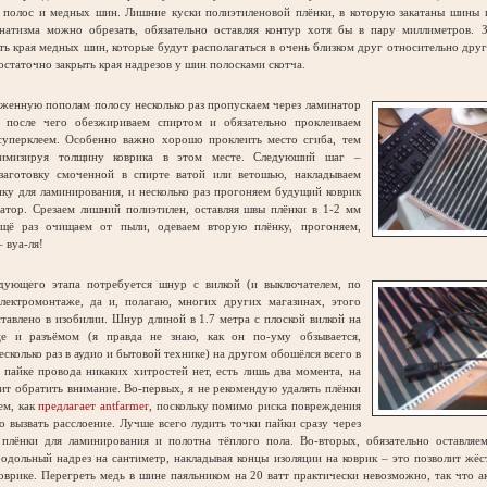
 полос и медных шин. Лишние куски полиэтиленовой плёнки, в которую закатаны шины и
натизма можно обрезать, обязательно оставляя контур хотя бы в пару миллиметров. З
ть края медных шин, которые будут располагаться в очень близком друг относительно дру
остаточно закрыть края надрезов у шин полосками скотча.
женную пополам полосу несколько раз пропускаем через ламинатор
, после чего обезжириваем спиртом и обязательно проклеиваем
суперклеем. Особенно важно хорошо проклеить место сгиба, тем
имизируя толщину коврика в этом месте. Следуюший шаг –
заготовку смоченной в спирте ватой или ветошью, накладываем
ку для ламинирования, и несколько раз прогоняем будущий коврик
натор. Срезаем лишний полиэтилен, оставляя швы плёнки в 1-2 мм
щё раз очищаем от пыли, одеваем вторую плёнку, прогоняем,
 вуа-ля!
щего этапа потребуется шнур с вилкой (и выключателем, по
Электромонтаже, да и, полагаю, многих других магазинах, этого
тавлено в изобилии. Шнур длиной в 1.7 метра с плоской вилкой на
е и разъёмом (я правда не знаю, как он по-уму обзывается,
есколько раз в аудио и бытовой технике) на другом обошёлся всего в
 пайке провода никаких хитростей нет, есть лишь два момента, на
ит обратить внимание. Во-первых, я не рекомендую удалять плёнки
ем, как
предлагает antfarmer
, поскольку помимо риска повреждения
 вызвать расслоение. Лучше всего лудить точки пайки сразу через
 плёнки для ламинирования и полотна тёплого пола. Во-вторых, обязательно оставляе
одольный надрез на сантиметр, накладывая концы изоляции на коврик – это позволит жёс
оврике. Перегреть медь в шине паяльником на 20 ватт практически невозможно, так что а