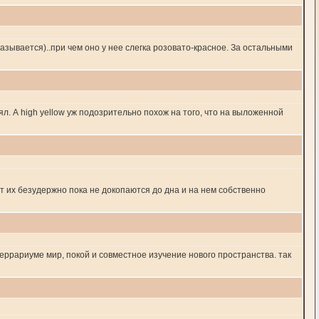
называется)..при чем оно у нее слегка розовато-красное. За остальными
. А high yellow уж подозрительно похож на того, что на выложенной
т их безудержно пока не докопаются до дна и на нем собственно
террариуме мир, покой и совместное изучение нового пространства. так