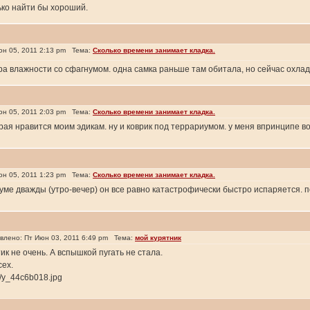
лько найти бы хороший.
н 05, 2011 2:13 pm Тема:
Сколько времени занимает кладка.
ера влажности со сфагнумом. одна самка раньше там обитала, но сейчас охлад
н 05, 2011 2:03 pm Тема:
Сколько времени занимает кладка.
ая нравится моим эдикам. ну и коврик под террариумом. у меня впринципе воз
н 05, 2011 1:23 pm Тема:
Сколько времени занимает кладка.
иуме дважды (утро-вечер) он все равно катастрофически быстро испаряется. 
лено: Пт Июн 03, 2011 6:49 pm Тема:
мой курятник
к не очень. А вспышкой пугать не стала.
сех.
7/y_44c6b018.jpg