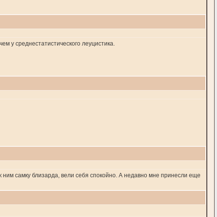
чем у среднестатистического леуцистика.
 к ним самку близарда, вели себя спокойно. А недавно мне принесли еще