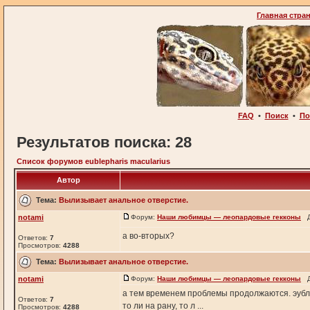
Главная стра
FAQ
•
Поиск
•
По
Результатов поиска: 28
Список форумов eublepharis macularius
Автор
Тема:
Вылизывает анальное отверстие.
notami
Форум:
Наши любимцы — леопардовые гекконы
До
а во-вторых?
Ответов:
7
Просмотров:
4288
Тема:
Вылизывает анальное отверстие.
notami
Форум:
Наши любимцы — леопардовые гекконы
До
а тем временем проблемы продолжаются. эубле
Ответов:
7
то ли на рану, то л ...
Просмотров:
4288