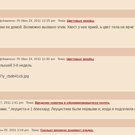
бавлено: Пт Июн 24, 2011 12:25 pm Тема:
Цветовые морфы
и ее домой. Возможно вызвано этим. Хвост у нее яркий, а цвет тела не ярче 
бавлено: Пт Июн 24, 2011 11:30 am Тема:
Цветовые морфы
алышей 3-6 недель.
77/y_cbdb41cb.jpg
7, 2011 2:41 pm Тема:
Введение новичка в сформировавшуюся группу.
амки. " леуциста и 1 близзард. Леуцистики были первыми и, когда я подселила
н 05, 2011 3:19 pm Тема:
Сколько времени занимает кладка.