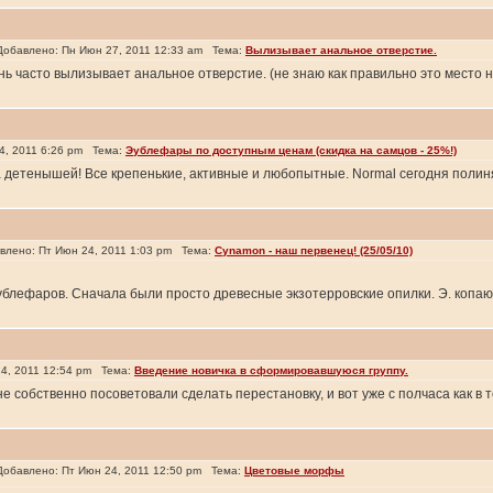
бавлено: Пн Июн 27, 2011 12:33 am Тема:
Вылизывает анальное отверстие.
ень часто вылизывает анальное отверстие. (не знаю как правильно это место 
, 2011 6:26 pm Тема:
Эублефары по доступным ценам (скидка на самцов - 25%!)
 детенышей! Все крепенькие, активные и любопытные. Normal сегодня полинял
лено: Пт Июн 24, 2011 1:03 pm Тема:
Cynamon - наш первенец! (25/05/10)
эублефаров. Сначала были просто древесные экзотерровские опилки. Э. копаю
4, 2011 12:54 pm Тема:
Введение новичка в сформировавшуюся группу.
не собственно посоветовали сделать перестановку, и вот уже с полчаса как в 
бавлено: Пт Июн 24, 2011 12:50 pm Тема:
Цветовые морфы