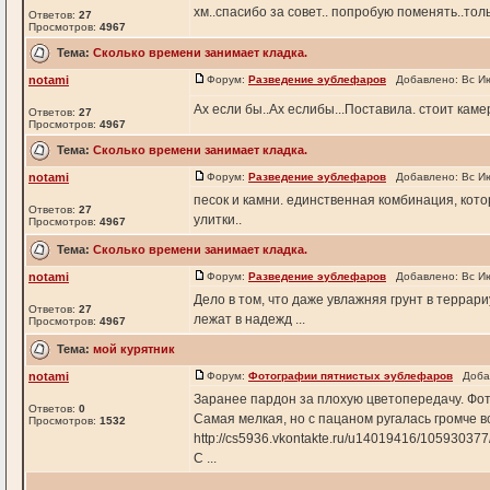
хм..спасибо за совет.. попробую поменять..то
Ответов:
27
Просмотров:
4967
Тема:
Сколько времени занимает кладка.
notami
Форум:
Разведение эублефаров
Добавлено: Вс Ию
Ах если бы..Ах еслибы...Поставила. стоит кам
Ответов:
27
Просмотров:
4967
Тема:
Сколько времени занимает кладка.
notami
Форум:
Разведение эублефаров
Добавлено: Вс Ию
песок и камни. единственная комбинация, котор
Ответов:
27
улитки..
Просмотров:
4967
Тема:
Сколько времени занимает кладка.
notami
Форум:
Разведение эублефаров
Добавлено: Вс Ию
Дело в том, что даже увлажняя грунт в террар
Ответов:
27
лежат в надежд ...
Просмотров:
4967
Тема:
мой курятник
notami
Форум:
Фотографии пятнистых эублефаров
Добав
Заранее пардон за плохую цветопередачу. Фоти
Ответов:
0
Самая мелкая, но с пацаном ругалась громче в
Просмотров:
1532
http://cs5936.vkontakte.ru/u14019416/10593037
С ...