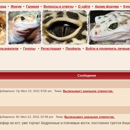
ница
•
Форум
•
Галерея
•
Вопросы и ответы
•
О сайте
•
Архив форума
•
Куп
льзователи
•
Группы
•
Регистрация
•
Профиль
•
Войти и проверить личные
Сообщение
бавлено: Ср Июл 13, 2011 9:56 am Тема:
Вылизывает анальное отверстие.
бавлено: Вт Июл 12, 2011 10:56 pm Тема:
Вылизывает анальное отверстие.
фар не ест. уже торчат бедренные и плечевые кости. постоянно трется бош