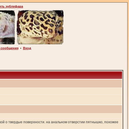
ить эублефара
 сообщения
•
Вход
кой о твердые поверхности. на анальном отверстии пятнышко, похожее