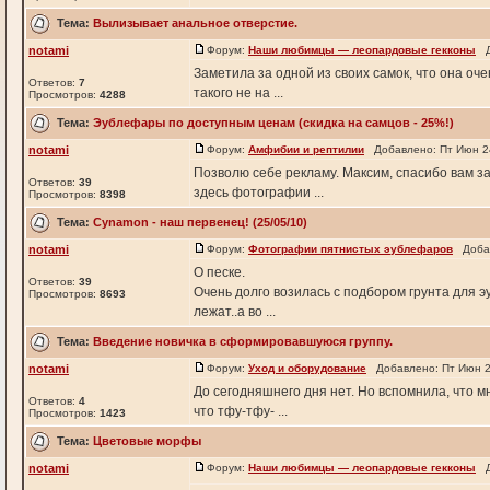
Тема:
Вылизывает анальное отверстие.
notami
Форум:
Наши любимцы — леопардовые гекконы
До
Заметила за одной из своих самок, что она оч
Ответов:
7
такого не на ...
Просмотров:
4288
Тема:
Эублефары по доступным ценам (скидка на самцов - 25%!)
notami
Форум:
Амфибии и рептилии
Добавлено: Пт Июн 24
Позволю себе рекламу. Максим, спасибо вам за
Ответов:
39
здесь фотографии ...
Просмотров:
8398
Тема:
Cynamon - наш первенец! (25/05/10)
notami
Форум:
Фотографии пятнистых эублефаров
Добав
О песке.
Ответов:
39
Очень долго возилась с подбором грунта для 
Просмотров:
8693
лежат..а во ...
Тема:
Введение новичка в сформировавшуюся группу.
notami
Форум:
Уход и оборудование
Добавлено: Пт Июн 2
До сегодняшнего дня нет. Но вспомнила, что м
Ответов:
4
что тфу-тфу- ...
Просмотров:
1423
Тема:
Цветовые морфы
notami
Форум:
Наши любимцы — леопардовые гекконы
До