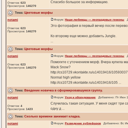
Спасибо большое за информацию.
Ответов:
623
Просмотров:
146270
Тема:
Цветовые морфы
notami
Форум:
Наши любимцы — леопардовые гекконы
До
Это фотография в первый вечер после перевозк
Ответов:
623
Просмотров:
146270
Ко второму еще можно добавить Jungle.
...
Тема:
Цветовые морфы
notami
Форум:
Наши любимцы — леопардовые гекконы
До
Помогите с уточнением морф. Вчера купила м
Ответов:
623
Mack Snow?
Просмотров:
146270
http://cs10729.vkontakte.ru/u14019416/1059303
Normal high yellow
http://cs10729.vkontakte.ru/u14019416/105 ...
Тема:
Введение новичка в сформировавшуюся группу.
notami
Форум:
Уход и оборудование
Добавлено: Пт Июн 1
Случилась такая ситуация. У меня сидят три с
Ответов:
4
одну д ...
Просмотров:
1423
Тема:
Сколько времени занимает кладка.
notami
Форум:
Разведение эублефаров
Добавлено: Вс Ию