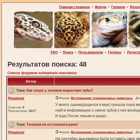
Главная страница
•
Форум
•
Галерея
•
Вопр
FAQ
•
Поиск
•
Пользователи
•
Группы
•
Регист
Результатов поиска: 48
Список форумов eublepharis macularius
Автор
Тема:
Как скоро у тилликв вырастают зубы?
Pinashest
Форум:
Ветеринария террариумных животных
Доба
У моего сцинка(родился в мае) пришла пора ме
Ответов:
0
найти информацию о смене зубов у них вообще
Просмотров:
1617
И еще.После линьки в ушках ...
Тема:
Тиликва не ест;начался рахит
Pinashest
Форум:
Ветеринария террариумных животных
Доба
На сентябрь вынуждена была оставить свое зв