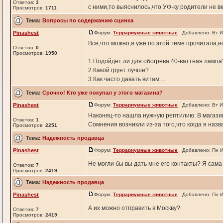
Ответов:
3
с ними,то выяснилось,что УФ-ку родители не вк
Просмотров:
1711
Тема:
Вопросы по содержанию сцинка
Pinashest
Форум:
Террариумные животные
Добавлено: Вт И
Все,что можно,я уже по этой теме прочитала,
Ответов:
0
Просмотров:
1950
1.Подойдет ли для обогрева 40-ваттная лампа
2.Какой грунт лучше?
3.Как часто давать витам ...
Тема:
Срочно! Кто уже покупал у этого магазина?
Pinashest
Форум:
Террариумные животные
Добавлено: Вт И
Наконец-то нашла нужную рептилию. В магазине
Ответов:
1
Сомнения возникли из-за того,что когда я назва
Просмотров:
2251
Тема:
Надежность продавца
Pinashest
Форум:
Террариумные животные
Добавлено: Пн И
Не могли бы вы дать мне его контакты? Я сама 
Ответов:
7
Просмотров:
2419
Тема:
Надежность продавца
Pinashest
Форум:
Террариумные животные
Добавлено: Пн И
А их можно отправить в Москву?
Ответов:
7
Просмотров:
2419