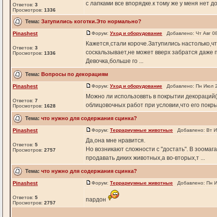
с лапками все впорядке.к тому же у меня нет 
Ответов:
3
Просмотров:
1336
Тема:
Затупились коготки.Это нормально?
Pinashest
Форум:
Уход и оборудование
Добавлено: Чт Авг 08
Кажется,стали короче.Затупились настолько,ч
Ответов:
3
соскальзывает,не может вверх забратся даже 
Просмотров:
1336
Девочка,больше го ...
Тема:
Вопросы по декорациям
Pinashest
Форум:
Уход и оборудование
Добавлено: Пн Июл 2
Можно ли использоввть в покрытии декораций(
Ответов:
7
облицовочных работ при условии,что его покрыт
Просмотров:
1628
Тема:
что нужно для содержания сцинка?
Pinashest
Форум:
Террариумные животные
Добавлено: Вт И
Да,она мне нравится.
Ответов:
5
Но возникают сложности с "достать". В зоомага
Просмотров:
2757
продавать диких животных,а во-вторых,т ...
Тема:
что нужно для содержания сцинка?
Pinashest
Форум:
Террариумные животные
Добавлено: Пн И
Ответов:
5
пардон
Просмотров:
2757