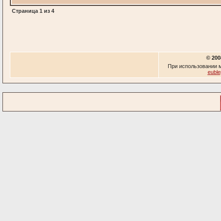
Страница
1
из
4
© 200
При использовании м
euble