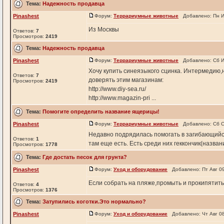
Тема:
Надежность продавца
Pinashest
Форум:
Террариумные животные
Добавлено: Пн И
Из Москвы
Ответов:
7
Просмотров:
2419
Тема:
Надежность продавца
Pinashest
Форум:
Террариумные животные
Добавлено: Сб И
Хочу купить синеязыкого сцинка. Интермедию,н
Ответов:
7
доверять этим магазинам:
Просмотров:
2419
http://www.diy-sea.ru/
http://www.magazin-pri ...
Тема:
Помогите определить название ящерицы!
Pinashest
Форум:
Террариумные животные
Добавлено: Сб С
Недавно подрядилась помогать в загибающийс
Ответов:
1
там еще есть. Есть среди них геккончик(назван
Просмотров:
1778
Тема:
Где достать песок для грунта?
Pinashest
Форум:
Уход и оборудование
Добавлено: Пт Авг 09
Если собрать на пляже,промыть и прокипятить,
Ответов:
4
Просмотров:
1376
Тема:
Затупились коготки.Это нормально?
Pinashest
Форум:
Уход и оборудование
Добавлено: Чт Авг 08