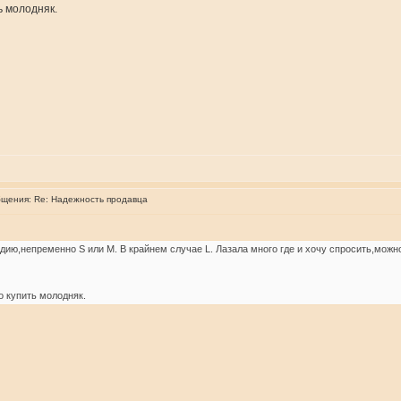
ь молодняк.
бщения:
Re: Надежность продавца
дию,непременно S или M. В крайнем случае L. Лазала много где и хочу спросить,можн
о купить молодняк.