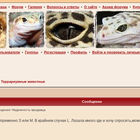
ница
•
Форум
•
Галерея
•
Вопросы и ответы
•
О сайте
•
Архив форума
•
Куп
льзователи
•
Группы
•
Регистрация
•
Профиль
•
Войти и проверить личные
>
Террариумные животные
Сообщение
бщения:
Надежность продавца
ременно S или M. В крайнем случае L. Лазала много где и хочу спросить,мож