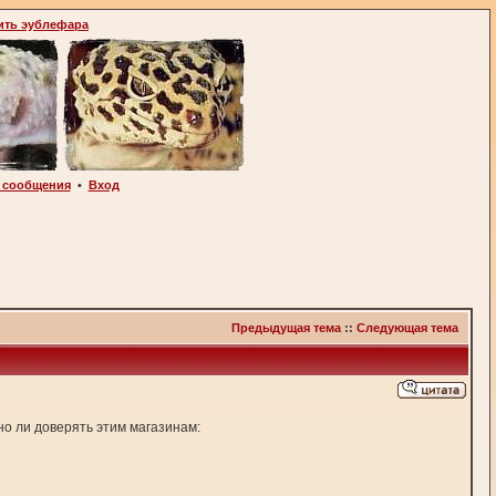
ить эублефара
 сообщения
•
Вход
Предыдущая тема
::
Следующая тема
но ли доверять этим магазинам: