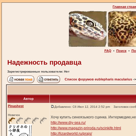
Главная стра
FAQ
•
Поиск
•
По
Надежность продавца
Зарегистрированные пользователи: Нет
Список форумов eublepharis macularius
-
Автор
Pinashest
Добавлено: Сб Июл 12, 2014 2:52 pm
Заголовок соо
Новичок
Хочу купить синеязыкого сцинка. Интермедию,неп
http://www.diy-sea.ru/
http://www.magazin-priroda.ru/scinkifp.html
http://lizardworld.ru/prajs/