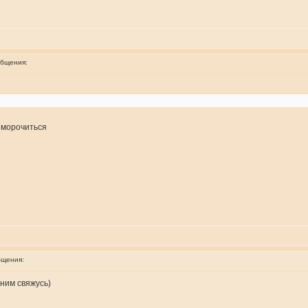
общения:
н морочиться
бщения:
 ним свяжусь)