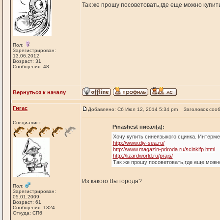
Так же прошу посоветовать,где еще можно купит
Пол:
Зарегистрирован:
13.06.2012
Возраст: 31
Сообщения: 48
Вернуться к началу
Гигас
Добавлено: Сб Июл 12, 2014 5:34 pm
Заголовок соо
Специалист
Pinashest писал(а):
Хочу купить синеязыкого сцинка. Интерме
http://www.diy-sea.ru/
http://www.magazin-priroda.ru/scinkifp.html
http://lizardworld.ru/prajs/
Так же прошу посоветовать,где еще можн
Из какого Вы города?
Пол:
Зарегистрирован:
05.01.2009
Возраст: 61
Сообщения: 1324
Откуда: СПб