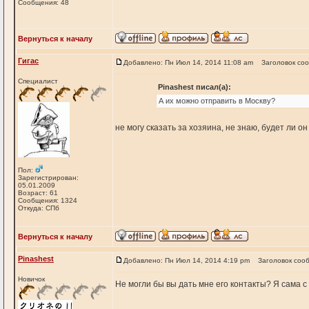
Сообщения: 48
Вернуться к началу
Гигас
Добавлено: Пн Июл 14, 2014 11:08 am
Заголовок со
Специалист
Pinashest писал(а):
А их можно отправить в Москву?
не могу сказать за хозяина, не знаю, будет ли о
Пол:
Зарегистрирован:
05.01.2009
Возраст: 61
Сообщения: 1324
Откуда: СПб
Вернуться к началу
Pinashest
Добавлено: Пн Июл 14, 2014 4:19 pm
Заголовок соо
Новичок
Не могли бы вы дать мне его контакты? Я сама с