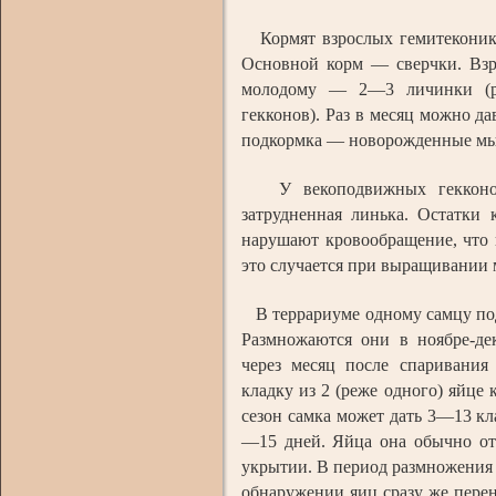
Кормят взрослых гемитеконикс
Основной корм — сверчки. Взр
молодому — 2—3 личинки (ра
гекконов). Раз в месяц можно д
подкормка — новорожденные мы
У векоподвижных гекконов 
затрудненная линька. Остатки 
нарушают кровообращение, что 
это случается при выращивании 
В террариуме одному самцу по
Размножаются они в ноябре-де
через месяц после спаривания
кладку из 2 (реже одного) яйце 
сезон самка может дать 3—13 кл
—15 дней. Яйца она обычно от
укрытии. В период размножения 
обнаружении яиц сразу же перен