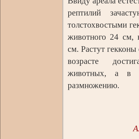
Ввиду ареала естес
рептилий зачаст
толстохвостыми ге
животного 24 см,
см. Растут гекконы
возрасте дости
животных, а в 
размножению.
А