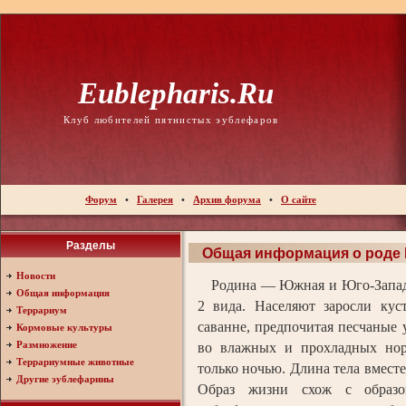
Eublepharis.ru
Клуб любителей пятнистых эублефаров
Форум
•
Галерея
•
Архив форума
•
О сайте
Разделы
Общая информация о роде 
Новости
Родина — Южная и Юго-Западн
Общая информация
2 вида. Населяют заросли кус
Террариум
саванне, предпочитая песчаные 
Кормовые культуры
Размножение
во влажных и прохладных нор
Террариумные животные
только ночью. Длина тела вместе
Другие эублефарины
Образ жизни схож с образо