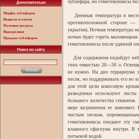
эублефара, но гемитекониксы бо
Дополнительно
Морфы эублефаров
Дневная температура в месте 
Вопросы и ответы
противоположной стороне — 
Полезные ресурсы
укрытия). Ночная температура н
Видеоролики
ночью будет гореть маломощная 
Продажа эублефаров
гемитекониксы после удачной ох
Поиск по сайту
Для содержания подойдут небо
типа емкостью 20—50 л. Освеще
не нужно. На дно террариума 
песок, но поддерживать его во 
для этой цели кокосовую крош
разводчики используют листы
большого количества гекконов.
мере загрязнения ее заменяют.
чистым песком, перемешанным
гемитекониксы поедают эту см
влажного сфагнума внутри. В 
питьевой водой.