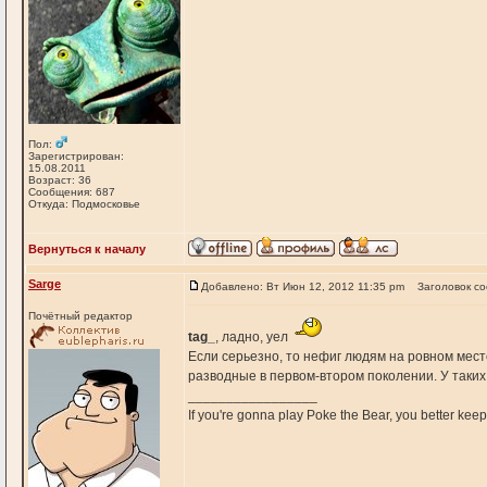
Пол:
Зарегистрирован:
15.08.2011
Возраст: 36
Сообщения: 687
Откуда: Подмосковье
Вернуться к началу
Sarge
Добавлено: Вт Июн 12, 2012 11:35 pm
Заголовок с
Почётный редактор
tag_
, ладно, уел
Если серьезно, то нефиг людям на ровном мест
разводные в первом-втором поколении. У таких ч
_________________
If you're gonna play Poke the Bear, you better keep i