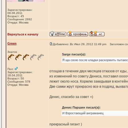
Зарегистрирован:
08.08.2011
Возраст: 45
Сообщения: 2692
Откуда: Москва
Вернуться к началу
Green
Добавлено: Вс Июл 29, 2012 11:49 pm
Заголовок с
Знаток
Sarge писал(а):
Я ща свою после кладки раскормить пытаю
Пол:
отощав в течении двух месяцев отказов от еды, с
Зарегистрирован:
18.04.2011
из изменений по совету Дениса, поставил ооооч
Возраст: 50
лежит около носа. Кормлю закидывая в контейне
Сообщения: 578
Откуда: Москва
Две самки жрут прекрасно все в подряд, выхват
Денис, спасибо за совет =)
Денис Паршин писал(а):
И Взростающий анграманец
прекрасный гигант )