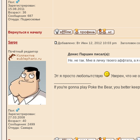
Пол:
Зарегистрирован:
15.08.2011
Возраст: 36
Сообщения: 687
Откуда: Подмосковье
Вернуться к началу
Sarge
Добавлено: Вт Июн 12, 2012 10:03 pm
Заголовок с
Почётный редактор
Денис Паршин писал(а):
Не. не так. Мне в личку твоего аффтата, а я с
Эт я просто любопытствую
Уверен, что не о
_________________
If you're gonna play Poke the Bear, you better keep i
Пол:
Зарегистрирован:
27.03.2008
Возраст: 40
Сообщения: 2499
Откуда: Самара