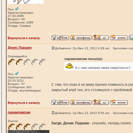
Пол:
Зарегистрирован:
27.03.2008
Возраст: 40
Сообщения: 2499
Откуда: Самара
Вернуться к началу
Денис Паршин
Добавлено: Ср Июн 13, 2012 4:28 am
Заголовок со
Освоившийся
парампампам писал(а):
А с чем связана такая секретность?
Пол:
Зарегистрирован:
20.03.2012
Возраст: 57
С тем, что пока я не вижу причин поминать в с
Сообщения: 303
закрытый клуб тех, кто столкнулся с проблемой
Откуда: внутримкадыш
Вернуться к началу
парампампам
Добавлено: Ср Июн 13, 2012 9:54 am
Заголовок со
Знаток
Sarge, Денис Паршин
- спасибо, теперь понял.