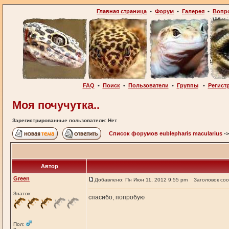
Главная страница
•
Форум
•
Галерея
•
Вопр
FAQ
•
Поиск
•
Пользователи
•
Группы
•
Регист
Моя почучутка..
Зарегистрированные пользователи: Нет
Список форумов eublepharis macularius
-
Автор
Green
Добавлено: Пн Июн 11, 2012 9:55 pm
Заголовок со
Знаток
спасибо, попробую
Пол: