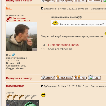
Вернуться к началу
tag_
Добавлено: Вт Июн 12, 2012 10:08 pm
Заголовок с
Администратор
парампампам писал(а):
А с чем связана такая секретность?
Закрытый клуб анграмани-киперов, панимашь
_________________
1.3.0
Eublepharis macularius
1.1.0 Anolis carolinensis
Пол:
Зарегистрирован:
24.03.2008
Возраст: 43
Сообщения: 2022
Откуда: Москва
Вернуться к началу
парампампам
Добавлено: Вт Июн 12, 2012 10:15 pm
Заголовок с
Знаток