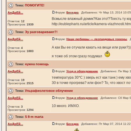
Тема:
ПОМОГИТЕ!
АнДрЕй...
Форум:
Беседка
Добавлено: Чт Мар 13, 2014 10:0
Всмысле влажный домик?Как это!?Тоесть ту ко
Ответов:
12
http://eublepharis.ru/article/kamera-vlazhnosti.htm
Просмотров:
1939
Тема:
Эу разговаривают?!
АнДрЕй...
Форум:
Наши любимцы — леопардовые гекконы
До
А как Вы ее отучали какать на вещи или руки?)
Ответов:
4
Просмотров:
1883
я тоже об этом сразу подумал
Тема:
нужна помощь
АнДрЕй...
Форум:
Уход и оборудование
Добавлено: Пн Мар 1
температура 30*С ) зверь ест как танк ) ему хв
Ответов:
19
30 в точке прогрева? или фон? То, что хвост п
Просмотров:
2515
Тема:
Ульрафиолетовое облучение
АнДрЕй...
Форум:
Уход и оборудование
Добавлено: Сб Мар 0
10 много. ИМХО.
Ответов:
3
Просмотров:
1294
Тема:
S 8-m marta
АнДрЕй...
Форум:
Беседка
Добавлено: Пт Мар 07, 2014 11:2