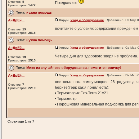
Ответов:
5
Поздравляю
Просмотров:
1472
Тема:
нужна помощь
АнДрЕй...
Форум:
Уход и оборудование
Добавлено: Пт Мар 0
почитайте о условиях содержания прежде чем 
Ответов:
19
Просмотров:
2515
Тема:
нужна помощь
АнДрЕй...
Форум:
Уход и оборудование
Добавлено: Ср Мар 0
Четыре дня для здорового зверя не проблема
Ответов:
19
Просмотров:
2515
Тема:
Микс из случайного оборудования, помогите новичку!
АнДрЕй...
Форум:
Уход и оборудование
Добавлено: Пн Мар 0
поставьте пока лампу мощнее. 26 градусов для
Ответов:
7
берите(терр как я понял есть):
Просмотров:
2219
• Термоковрик Exo-Terra 21х21
• Термометр
• Порошковая минеральная подкормка для репти
Страница
1
из
7