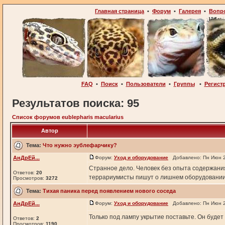
Главная страница
•
Форум
•
Галерея
•
Вопр
FAQ
•
Поиск
•
Пользователи
•
Группы
•
Регист
Результатов поиска: 95
Список форумов eublepharis macularius
Автор
Тема:
Что нужно эублефарчику?
АнДрЕй...
Форум:
Уход и оборудование
Добавлено: Пн Июн 2
Странное дело. Человек без опыта содержания
Ответов:
20
террариумисты пишут о лишнем оборудовании,
Просмотров:
3272
Тема:
Тихая паника перед появлением нового соседа
АнДрЕй...
Форум:
Уход и оборудование
Добавлено: Пн Июн 2
Только под лампу укрытие поставьте. Он будет 
Ответов:
2
Просмотров:
1190