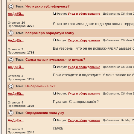
Тема:
Что нужно эублефарчику?
АнДрЕй...
Форум:
Уход и оборудование
Добавлено: Сб Июн 2
Ответов:
20
Я так не тратился ,даже когда для агамы терр
Просмотров:
3272
Тема:
вопрос про бородатую агаму
АнДрЕй...
Форум:
Уход и оборудование
Добавлено: Сб Июн 1
Вы уверены , что он не испражнялся? Бывает 
Ответов:
3
Просмотров:
1793
Тема:
Самки начали кусаться, что делать?
АнДрЕй...
Форум:
Уход и оборудование
Добавлено: Сб Июн 1
Пока отсадите и подождите. У меня такого не 
Ответов:
3
Просмотров:
1282
Тема:
Не беременна ли?
АнДрЕй...
Форум:
Уход и оборудование
Добавлено: Сб Июн 1
Пузатая. С самцом живёт?
Ответов:
4
Просмотров:
1105
Тема:
Определение пола у эу
АнДрЕй...
Форум:
Уход и оборудование
Добавлено: Вт Мар 2
самка
Ответов:
2
Просмотров:
2344