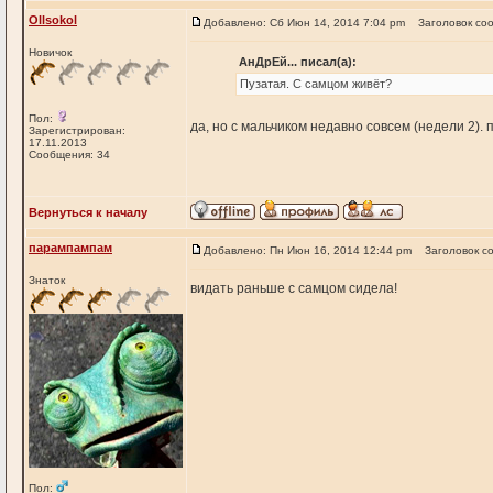
Ollsokol
Добавлено: Сб Июн 14, 2014 7:04 pm
Заголовок со
Новичок
АнДрЕй... писал(а):
Пузатая. С самцом живёт?
Пол:
да, но с мальчиком недавно совсем (недели 2).
Зарегистрирован:
17.11.2013
Сообщения: 34
Вернуться к началу
парампампам
Добавлено: Пн Июн 16, 2014 12:44 pm
Заголовок с
Знаток
видать раньше с самцом сидела!
Пол: