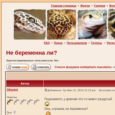
Главная страница
•
Форум
•
Галерея
•
Воп
FAQ
•
Поиск
•
Пользователи
•
Группы
•
Регис
Не беременна ли?
Зарегистрированные пользователи: Нет
Список форумов eublepharis macularius
-
Автор
Ollsokol
Добавлено: Ср Июн 11, 2014 11:13 pm
Заголовок с
Новичок
Подскажите, у девочки что-то живот раздутый.
Она, случаем, не беременна?
Пол: