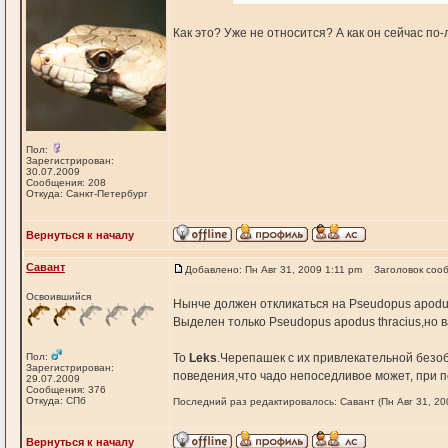
Как это? Уже не относится? А как он сейчас по
Пол:
Зарегистрирован:
30.07.2009
Сообщения: 208
Откуда: Санкт-Петербург
Вернуться к началу
Савант
Добавлено: Пн Авг 31, 2009 1:11 pm
Заголовок соо
Освоившийся
Нынче должен откликаться на Pseudopus apodu
Выделен только Pseudopus apodus thracius,но 
Пол:
То
Leks
.Черепашек с их привлекательной безо
Зарегистрирован:
поведения,что чадо непоседливое может, при по
29.07.2009
Сообщения: 376
Откуда: СПб
Последний раз редактировалось: Савант (Пн Авг 31, 200
Вернуться к началу