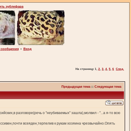
ить эублефара
 сообщения
•
Вход
На страницу
1
,
2
,
3
,
4
,
5
,
6
След.
Предыдущая тема
::
Следующая тема
ских,в разговоре(речь о "неубиваемых" зашла),молвил - "...а я-то всю
ссивен,почти всеяден,терпелив к рукам хозяина чрезвычайно.Опять