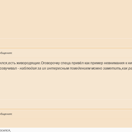
общения:
ился,есть живородящие.Оговорочку спеца привёл как пример невнимания к ни
 озвучивал -
наблюдая за их интересным поведением можно заметить,как р
общения:
осился,