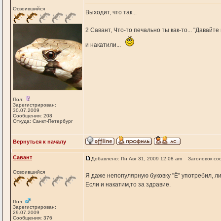
Освоившийся
Выходит, что так...
2 Савант, Что-то печально ты как-то... "Давайте 
и накатили...
Пол:
Зарегистрирован:
30.07.2009
Сообщения: 208
Откуда: Санкт-Петербург
Вернуться к началу
Савант
Добавлено: Пн Авг 31, 2009 12:08 am
Заголовок со
Освоившийся
Я даже непопулярную буковку "Ё" употребил, 
Если и накатим,то за здравие.
Пол:
Зарегистрирован:
29.07.2009
Сообщения: 376