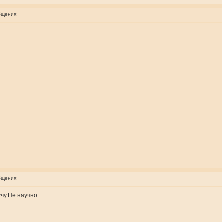
бщения:
бщения:
учу.Не научно.