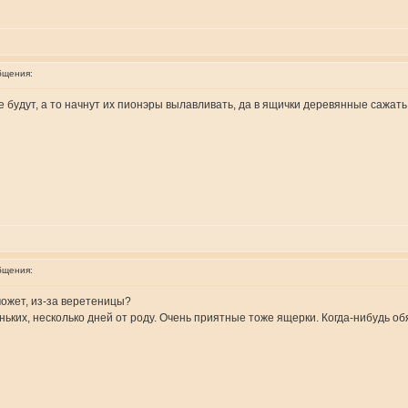
бщения:
е будут, а то начнут их пионэры вылавливать, да в ящички деревянные сажать 
бщения:
может, из-за веретеницы?
ьких, несколько дней от роду. Очень приятные тоже ящерки. Когда-нибудь об