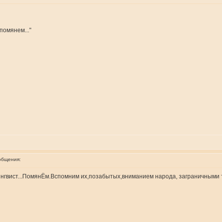
помянем..."
общения:
лингвист...ПомянЁм.Вспомним их,позабытых,вниманием народа, заграничными