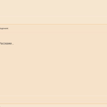
бщения:
асскажи...