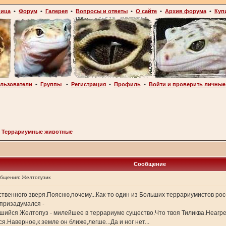
ница
•
Форум
•
Галерея
•
Вопросы и ответы
•
О сайте
•
Архив форума
•
Куп
льзователи
•
Группы
•
Регистрация
•
Профиль
•
Войти и проверить личные
>
Террариумные животные
Сообщение
общения:
Желтопузик
венного зверя.Поясню,почему...Как-то один из Больших террариумистов россий
 призадумался -
шийся Желтопуз - милейшее в террариуме существо.Что твоя Тиликва.Неагре
я.Наверное,к земле он ближе,легше...Да и ног нет...