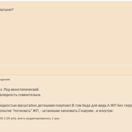
-латыни?
бщения:
s. Род монотипический.
валидность сомнительна.
бидностью масштабно детишкам покупают.В том беда для вида.А ЖП без терра
пытке "потискать" ЖП, - штанишки запачкать.Снаружи...и изнутри.
9 1:20 pm), всего редактировалось 1 раз