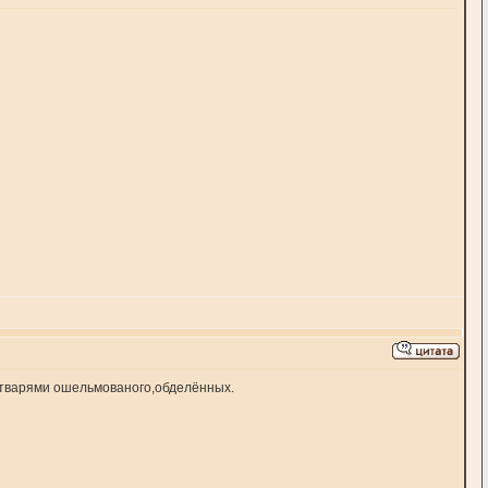
 тварями ошельмованого,обделённых.