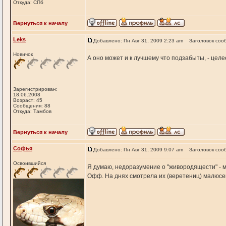
Откуда: СПб
Вернуться к началу
Leks
Добавлено: Пн Авг 31, 2009 2:23 am
Заголовок соо
Новичок
А оно может и к лучшему что подзабыты, - целе
Зарегистрирован:
18.06.2008
Возраст: 45
Сообщения: 88
Откуда: Тамбов
Вернуться к началу
Софья
Добавлено: Пн Авг 31, 2009 9:07 am
Заголовок соо
Освоившийся
Я думаю, недоразумение о "живородящести" - 
Офф. На днях смотрела их (веретениц) малюсен