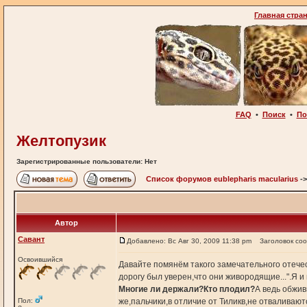
Главная стра
FAQ
•
Поиск
•
По
Желтопузик
Зарегистрированные пользователи: Нет
Список форумов eublepharis macularius
-
Автор
Савант
Добавлено: Вс Авг 30, 2009 11:38 pm
Заголовок со
Освоившийся
Давайте помянём такого замечательного отечест
дорогу был уверен,что они живородящие...".Я и
Многие ли держали?Кто плодил?
А ведь обжив
Пол:
же,пальчики,в отличие от Тиликв,не отваливаютс