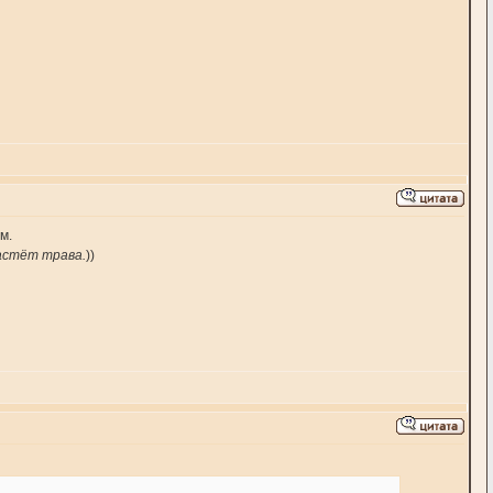
м.
астёт трава.
))