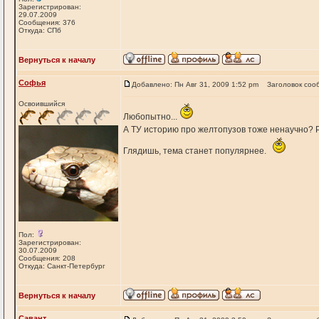
Зарегистрирован:
29.07.2009
Сообщения: 376
Откуда: СПб
Вернуться к началу
Софья
Добавлено: Пн Авг 31, 2009 1:52 pm
Заголовок соо
Освоившийся
Любопытно...
А ТУ историю про желтопузов тоже ненаучно? Р
Глядишь, тема станет популярнее.
Пол:
Зарегистрирован:
30.07.2009
Сообщения: 208
Откуда: Санкт-Петербург
Вернуться к началу
Савант