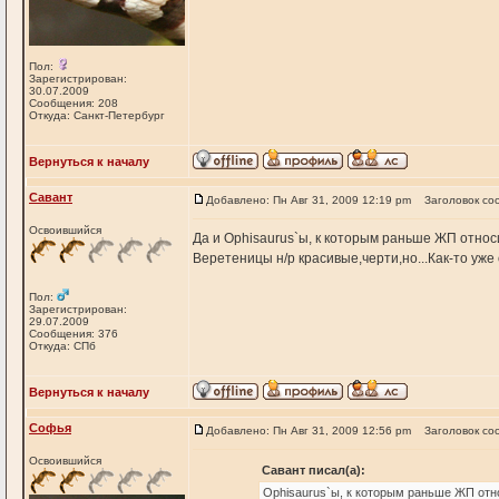
Пол:
Зарегистрирован:
30.07.2009
Сообщения: 208
Откуда: Санкт-Петербург
Вернуться к началу
Савант
Добавлено: Пн Авг 31, 2009 12:19 pm
Заголовок со
Освоившийся
Да и Ophisaurus`ы, к которым раньше ЖП относ
Веретеницы н/р красивые,черти,но...Как-то уже
Пол:
Зарегистрирован:
29.07.2009
Сообщения: 376
Откуда: СПб
Вернуться к началу
Софья
Добавлено: Пн Авг 31, 2009 12:56 pm
Заголовок со
Освоившийся
Савант писал(а):
Ophisaurus`ы, к которым раньше ЖП отн