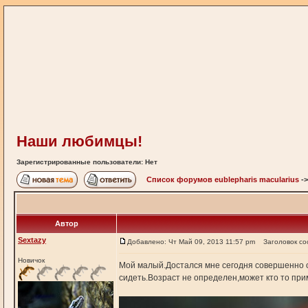
Наши любимцы!
Зарегистрированные пользователи: Нет
Список форумов eublepharis macularius
-
Автор
Sextazy
Добавлено: Чт Май 09, 2013 11:57 pm
Заголовок с
Новичок
Мой малый.Достался мне сегодня совершенно сл
сидеть.Возраст не определен,может кто то при