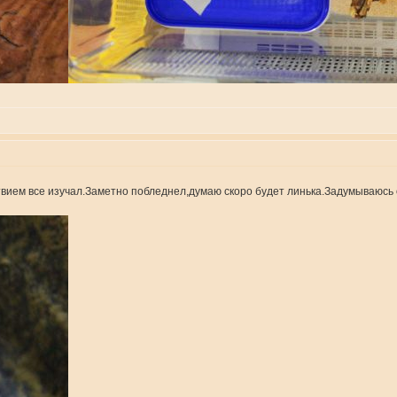
твием все изучал.Заметно побледнел,думаю скоро будет линька.Задумываюсь