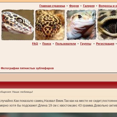
Главная страница
•
Форум
•
Галерея
•
Вопросы и 
FAQ
•
Поиск
•
Пользователи
•
Группы
•
Регистрация
>
Фотографии пятнистых эублефаров
ообщения:
Наши любимцы!
учайно.Как показало самец.Назвал Вжик.Так как на месте не сидит,постоянно
мерно хотя бы подскажет.Длина 19 см с хвостом,вес 43 грамма.Довольно акти