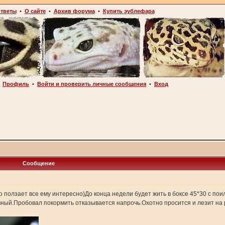
ответы
•
О сайте
•
Архив форума
•
Купить эублефара
•
Профиль
•
Войти и проверить личные сообщения
•
Вход
Сообщение
 ползает все ему интересно)До конца недели будет жить в боксе 45*30 с пои
вный.Пробовал покормить отказывается напрочь.Охотно просится и лезит на р