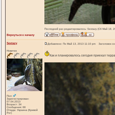
Последний раз редактировалось: Sextazy (Сб Май 18, 20
Вернуться к началу
Sextazy
Добавлено: Пн Май 13, 2013 11:10 pm
Заголовок с
Новичок
Как и планировалось сегодня приехал терр
Пол:
Зарегистрирован:
07.04.2013
Возраст: 34
Сообщения: 68
Откуда: Украина (Кривой
Рог)