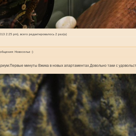
13 2:25 pm), всего редактировалось 2 раз(а)
ообщения:
Новоселье :)
ариум.Первые минуты Вжика в новых апартаментах.Довольно таки с удовольс