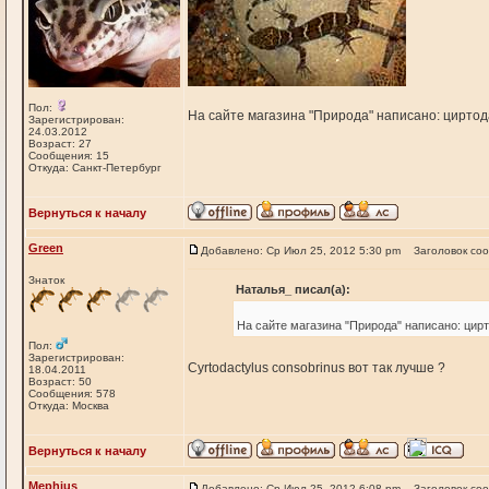
Пол:
На сайте магазина "Природа" написано: циртода
Зарегистрирован:
24.03.2012
Возраст: 27
Сообщения: 15
Откуда: Санкт-Петербург
Вернуться к началу
Green
Добавлено: Ср Июл 25, 2012 5:30 pm
Заголовок со
Знаток
Наталья_ писал(а):
На сайте магазина "Природа" написано: цирт
Пол:
Зарегистрирован:
Cyrtodactylus consobrinus вот так лучше ?
18.04.2011
Возраст: 50
Сообщения: 578
Откуда: Москва
Вернуться к началу
Mephius
Добавлено: Ср Июл 25, 2012 6:08 pm
Заголовок со