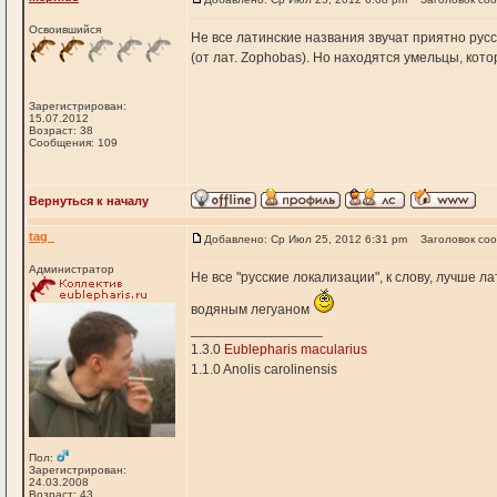
Освоившийся
Не все латинские названия звучат приятно русс
(от лат. Zophobas). Но находятся умельцы, кото
Зарегистрирован:
15.07.2012
Возраст: 38
Сообщения: 109
Вернуться к началу
tag_
Добавлено: Ср Июл 25, 2012 6:31 pm
Заголовок со
Администратор
Не все "русские локализации", к слову, лучше л
водяным легуаном
_________________
1.3.0
Eublepharis macularius
1.1.0 Anolis carolinensis
Пол:
Зарегистрирован:
24.03.2008
Возраст: 43