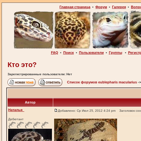
Главная страница
•
Форум
•
Галерея
•
Вопр
FAQ
•
Поиск
•
Пользователи
•
Группы
•
Регист
Кто это?
Зарегистрированные пользователи: Нет
Список форумов eublepharis macularius
-
Автор
Наталья_
Добавлено: Ср Июл 25, 2012 4:24 pm
Заголовок со
Дебютант