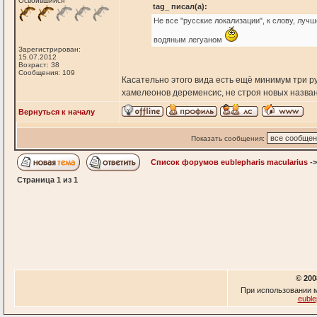
Освоившийся
tag_ писал(а):
Не все "русские локализации", к слову, луч
водяным легуаном
Зарегистрирован:
15.07.2012
Возраст: 38
Сообщения: 109
Касательно этого вида есть ещё минимум три ру
хамелеонов деременсис, не строя новых назван
Вернуться к началу
Показать сообщения:
Список форумов eublepharis macularius
-
Страница
1
из
1
© 200
При использовании м
euble