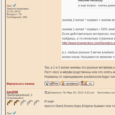
ban2546 писал(а):
и ещё вопрос- энигма доми
Пол:
Зарегистрирован:
21.01.2012
Возраст: 76
Сообщения: 260
энигма 2 копии * нормал = энигма в
энигма 1 копия * нормал = 50% эни
Если действительно интересно, пос
найдешь, а то несколько странные в
http://www.lovegeckos.com/Genetics.
p.s. любые разные 3 ветки альбино
копии генов. Называется явление т
Так, а 1 и 2 копии энигмы это разные ветви(как 
Патт-лесс и мёрфи родственны или это опять 
Нормалы от окрещивания альбиносов будут нес
Вернуться к началу
ban2546
Добавлено: Пн Мар 26, 2012 3:42 pm
Заголовок со
Предупреждений
: 2
Освоившийся
И ещё-
просто Giant,Snows,Hypo,Enigma бывают или то
Пол: