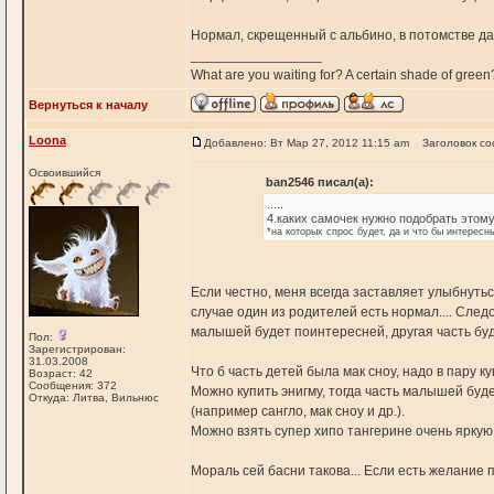
Нормал, скрещенный с альбино, в потомстве дас
_________________
What are you waiting for? A certain shade of green
Вернуться к началу
Loona
Добавлено: Вт Мар 27, 2012 11:15 am
Заголовок с
Освоившийся
ban2546 писал(а):
.....
4.каких самочек нужно подобрать этому
*на которых спрос будет, да и что бы интересн
Если честно, меня всегда заставляет улыбнуть
случае один из родителей есть нормал.... След
малышей будет поинтересней, другая часть бу
Пол:
Зарегистрирован:
31.03.2008
Что б часть детей была мак сноу, надо в пару ку
Возраст: 42
Сообщения: 372
Можно купить энигму, тогда часть малышей буде
Откуда: Литва, Вильнюс
(например сангло, мак сноу и др.).
Можно взять супер хипо тангерине очень яркую
Мораль сей басни такова... Если есть желание