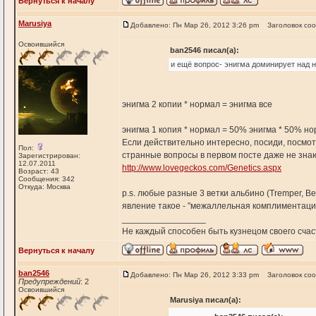
Вернуться к началу
Marusiya
Добавлено: Пн Мар 26, 2012 3:26 pm
Заголовок со
Освоившийся
ban2546 писал(а):
и ещё вопрос- энигма доминирует над
энигма 2 копии * нормал = энигма все
энигма 1 копия * нормал = 50% энигма * 50% н
Если действительно интересно, посиди, посмотр
Пол:
странные вопросы в первом посте даже не знаю к
Зарегистрирован:
12.07.2011
http://www.lovegeckos.com/Genetics.aspx
Возраст: 43
Сообщения: 342
Откуда: Москва
p.s. любые разные 3 ветки альбино (Tremper, B
явление такое - "межаллельная комплиментация
_________________
Не каждый способен быть кузнецом своего счас
Вернуться к началу
ban2546
Добавлено: Пн Мар 26, 2012 3:33 pm
Заголовок со
Предупреждений
: 2
Освоившийся
Marusiya писал(а):