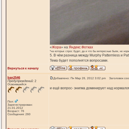
«
Жора
» на
Яндекс.Фотках
*на которых спрос будет, да и что бы интересные были, не нор
5. В чём разница между Murphy Patternless и Pa
Тема будет пополнятся вопросами.
Вернуться к началу
ban2546
Добавлено: Пн Мар 26, 2012 3:02 pm
Заголовок со
Предупреждений
: 2
Освоившийся
и ещё вопрос- энигма доминирует над нормало
Пол:
Зарегистрирован:
21.01.2012
Возраст: 76
Сообщения: 260