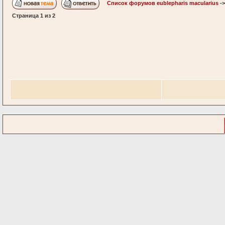
Список форумов eublepharis macularius
-
Страница
1
из
2