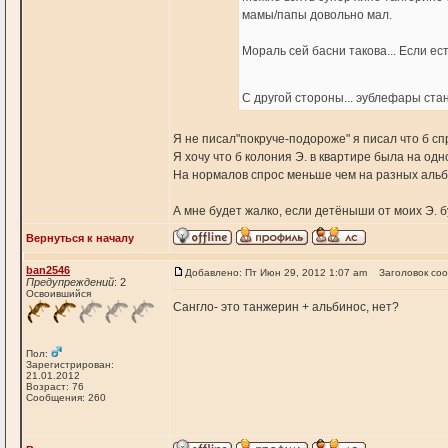
мамы/папы довольно мал.
Мораль сей басни такова... Если е
С другой стороны... эублефары ста
Я не писал"покруче-подороже" я писал что б сп
Я хочу что б колония Э. в квартире была на о
На нормалов спрос меньше чем на разных альби
А мне будет жалко, если детёныши от моих Э. б
Вернуться к началу
ban2546
Добавлено: Пт Июн 29, 2012 1:07 am
Заголовок со
Предупреждений
: 2
Освоившийся
Сангло- это танжерин + альбинос, нет?
Пол:
Зарегистрирован:
21.01.2012
Возраст: 76
Сообщения: 260