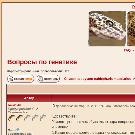
Г
FAQ
Вопросы по генетике
Зарегистрированные пользователи: Нет
Список форумов eublepharis macularius
-
Автор
ban2546
Добавлено: Пн Мар 26, 2012 1:49 am
Заголовок со
Предупреждений
: 2
Освоившийся
Здравствуйте!
У меня тут появилось буквально пара вопросов 
А именно:
Пол:
1.Какие морфы кроме лейцистика содержат ген
Зарегистрирован: