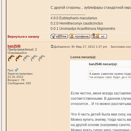
С другой стороны... эублефары стандатной окр
_________________
4.9.0 Eublepharis macularius
0.2.0 Hemitheconyx caudicinctus
0.0.1 Uromastyx Acanthinura Nigriventris
Вернуться к началу
ban2546
Добавлено: Вт Мар 27, 2012 1:37 pm
Заголовок со
Предупреждений
: 2
Освоившийся
Loona писал(а):
ban2546 писал(а):
.....
Пол:
Зарегистрирован:
4.каких самочек нужно под
21.01.2012
*на которых спрос будет, да и ч
Возраст: 76
Сообщения: 260
Если честно, меня всегда заставля
соответственными. В данном случае
относится... И то можно рассчитыв
Что б часть детей была мак сноу, на
Можно купить энигму, тогда часть м
на другой основе (например сангло, 
Можно взять супер хипо тангерине 