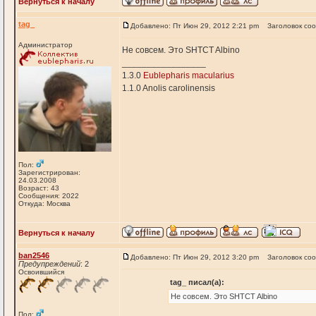
Вернуться к началу
tag_
Добавлено: Пт Июн 29, 2012 2:21 pm
Заголовок со
Администратор
Не совсем. Это SHTCT Albino
_________________
1.3.0
Eublepharis macularius
1.1.0 Anolis carolinensis
Пол:
Зарегистрирован:
24.03.2008
Возраст: 43
Сообщения: 2022
Откуда: Москва
Вернуться к началу
ban2546
Добавлено: Пт Июн 29, 2012 3:20 pm
Заголовок со
Предупреждений
: 2
Освоившийся
tag_ писал(а):
Не совсем. Это SHTCT Albino
Пол: