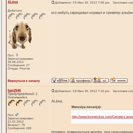
АLёна
Добавлено: Сб Июн 30, 2012 7:06 pm
Заголовок со
Дебютант
кто нибуть скрещевал нормал и тремпер альби
Пол:
Зарегистрирован:
30.06.2012
Сообщения: 27
Откуда: Реутов
Вернуться к началу
ban2546
Добавлено: Сб Июн 30, 2012 7:10 pm
Заголовок со
Предупреждений
: 2
Освоившийся
АLёна,
Marusiya писал(а):
Пол:
http://www.lovegeckos.com/Genetics.asp
Зарегистрирован:
21.01.2012
Возраст: 76
Сообщения: 260
Нормал- доминантная морфа, при скрещивании