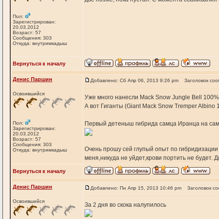
Пол:
Зарегистрирован:
20.03.2012
Возраст: 57
Сообщения: 303
Откуда: внутримкадыш
Вернуться к началу
Денис Паршин
Добавлено: Сб Апр 06, 2013 9:26 pm
Заголовок соо
Освоившийся
Уже много нанесли Mack Snow Jungle Bell 100% 
А вот Гиганты (Giant Mack Snow Tremper Albino 
Пол:
Первый детеныш гибрида самца Иранца на сам
Зарегистрирован:
20.03.2012
Возраст: 57
Сообщения: 303
Очень прошу сей глупый опыт по гибридизации н
Откуда: внутримкадыш
меня,никуда не уйдет,крови портить не будет. 
Вернуться к началу
Денис Паршин
Добавлено: Пн Апр 15, 2013 10:46 pm
Заголовок с
Освоившийся
За 2 дня во скока налупилось