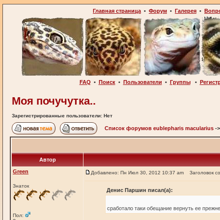
Главная страница
•
Форум
•
Галерея
•
Вопр
FAQ
•
Поиск
•
Пользователи
•
Группы
•
Регист
Моя почучутка..
Зарегистрированные пользователи: Нет
Список форумов eublepharis macularius
-
Автор
Green
Добавлено: Пн Июл 30, 2012 10:37 am
Заголовок с
Знаток
Денис Паршин писал(а):
сработало таки обещание вернуть ее прежн
Пол: