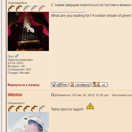
Освоившийся
С таким зверьем покататься по гостям и можно 
_________________
What are you waiting for? A certain shade of green
Пол:
Зарегистрирован:
22.01.2012
Возраст: 44
Сообщения: 352
Откуда: Москва
Вернуться к началу
Valentina
Добавлено: Сб Авг 18, 2012 11:20 pm
Заголовок со
Специалист
Тюпа просто чудо!!!