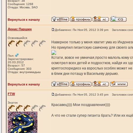
Возраст: 38
Сообщения: 1268
Откуда: Москва, ЗАО
Вернуться к началу
Денис Паршин
Добавлено: Пн Ноя 05, 2012 3:39 pm
Заголовок соо
Освоившийся
Наверное только у меня хватит ума из Индоне
Но прикупил гигантскую самчонку для своего аль
Пол:
Кстати, вовсе не умничая,просто малоль кому сг
Зарегистрирован:
20.03.2012
осмотрел всех детей и подростков, найдя их 
Возраст: 57
криптоспоридиоз на взрослых особях может не п
Сообщения: 303
Откуда: внутримкадыш
в ближ дни потащу в Васильеву дерьмо.
Вернуться к началу
FTW
Добавлено: Пн Ноя 05, 2012 3:45 pm
Заголовок соо
Знаток
Красавец)))) Мои поздравления))))
А что не стали супер гиганта брать? Или их е