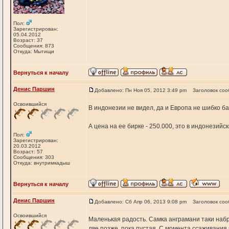
Пол:
Зарегистрирован:
05.04.2012
Возраст: 37
Сообщения: 873
Откуда: Мытищи
Вернуться к началу
Денис Паршин
Добавлено: Пн Ноя 05, 2012 3:49 pm
Заголовок соо
Освоившийся
В индонезии не видел, да и Европа не шибко б
А цена на ее бирке - 250.000, это в индонезий
Пол:
Зарегистрирован:
20.03.2012
Возраст: 57
Сообщения: 303
Откуда: внутримкадыш
Вернуться к началу
Денис Паршин
Добавлено: Сб Апр 06, 2013 9:08 pm
Заголовок соо
Освоившийся
Маленькая радость. Самка анграмани таки наб
две позже, пока пустая. С момента ссаживания