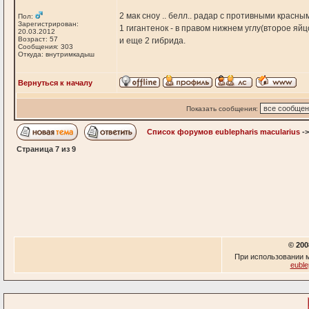
2 мак сноу .. белл.. радар с противными красны
Пол:
Зарегистрирован:
1 гигантенок - в правом нижнем углу(второе яйц
20.03.2012
Возраст: 57
и еще 2 гибрида.
Сообщения: 303
Откуда: внутримкадыш
Вернуться к началу
Показать сообщения:
Список форумов eublepharis macularius
-
Страница
7
из
9
© 200
При использовании м
euble