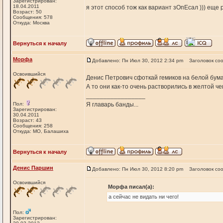
Зарегистрирован:
18.04.2011
я этот способ тож как вариант зОпЕсал ))) еще 
Возраст: 50
Сообщения: 578
Откуда: Москва
Вернуться к началу
Морфа
Добавлено: Пн Июл 30, 2012 2:34 pm
Заголовок со
Освоившийся
Денис Петрович сфоткай гемиков на белой бума
А то они как-то очень растворились в желтой чеш
_________________
Пол:
Я главарь банды...
Зарегистрирован:
30.04.2011
Возраст: 43
Сообщения: 258
Откуда: МО, Балашиха
Вернуться к началу
Денис Паршин
Добавлено: Пн Июл 30, 2012 8:20 pm
Заголовок со
Освоившийся
Морфа писал(а):
а сейчас не видать ни чего!
Пол:
Зарегистрирован: