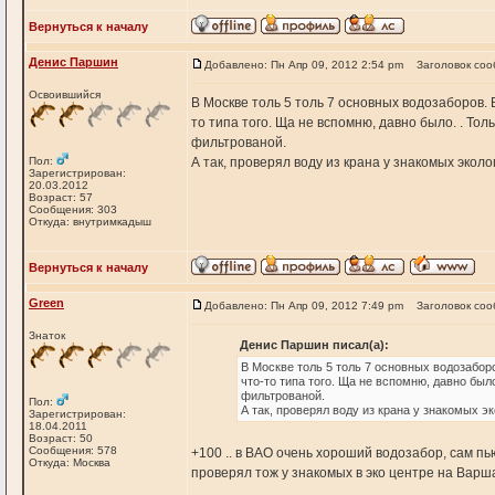
Вернуться к началу
Денис Паршин
Добавлено: Пн Апр 09, 2012 2:54 pm
Заголовок соо
Освоившийся
В Москве толь 5 толь 7 основных водозаборов. В
то типа того. Ща не вспомню, давно было. . Толь
фильтрованой.
Пол:
А так, проверял воду из крана у знакомых эколо
Зарегистрирован:
20.03.2012
Возраст: 57
Сообщения: 303
Откуда: внутримкадыш
Вернуться к началу
Green
Добавлено: Пн Апр 09, 2012 7:49 pm
Заголовок соо
Знаток
Денис Паршин писал(а):
В Москве толь 5 толь 7 основных водозаборов
что-то типа того. Ща не вспомню, давно было
фильтрованой.
Пол:
А так, проверял воду из крана у знакомых э
Зарегистрирован:
18.04.2011
Возраст: 50
Сообщения: 578
+100 .. в ВАО очень хороший водозабор, сам пью 
Откуда: Москва
проверял тож у знакомых в эко центре на Варшав