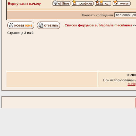
Вернуться к началу
Показать сообщения:
Список форумов eublepharis macularius
-
Страница
3
из
9
© 200
При использовании м
euble