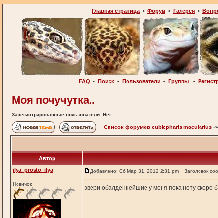
Главная страница
•
Форум
•
Галерея
•
Вопр
FAQ
•
Поиск
•
Пользователи
•
Группы
•
Регист
Моя почучутка..
Зарегистрированные пользователи: Нет
Список форумов eublepharis macularius
-
Автор
ilya_prosto_ilya
Добавлено: Сб Мар 31, 2012 2:31 pm
Заголовок со
Новичок
звери обалденнейшие у меня пока нету скоро б