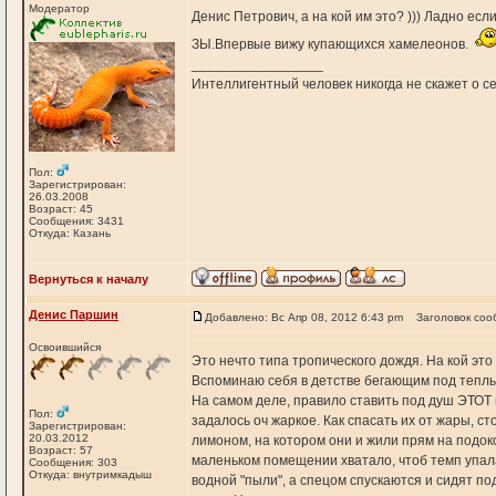
Модератор
Денис Петрович, а на кой им это? ))) Ладно если
ЗЫ.Впервые вижу купающихся хамелеонов.
_________________
Интеллигентный человек никогда не скажет о себ
Пол:
Зарегистрирован:
26.03.2008
Возраст: 45
Сообщения: 3431
Откуда: Казань
Вернуться к началу
Денис Паршин
Добавлено: Вс Апр 08, 2012 6:43 pm
Заголовок соо
Освоившийся
Это нечто типа тропического дождя. На кой это ,
Вспоминаю себя в детстве бегающим под теплым 
На самом деле, правило ставить под душ ЭТОТ в
Пол:
задалось оч жаркое. Как спасать их от жары, с
Зарегистрирован:
20.03.2012
лимоном, на котором они и жили прям на подоко
Возраст: 57
маленьком помещении хватало, чтоб темп упала 
Сообщения: 303
Откуда: внутримкадыш
водной "пыли", а спецом спускаются и сидят по