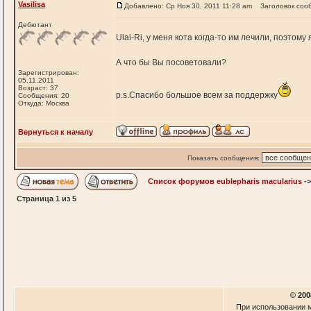
Vasilisa
Добавлено: Ср Ноя 30, 2011 11:28 am
Заголовок соо
Дебютант
Ulai-Ri, у меня кота когда-то им лечили, поэтому
А что бы Вы посоветовали?
Зарегистрирован:
05.11.2011
Возраст: 37
p.s.Спасибо большое всем за поддержку
Сообщения: 20
Откуда: Москва
Вернуться к началу
Показать сообщения:
Список форумов eublepharis macularius
-
Страница
1
из
5
© 200
При использовании м