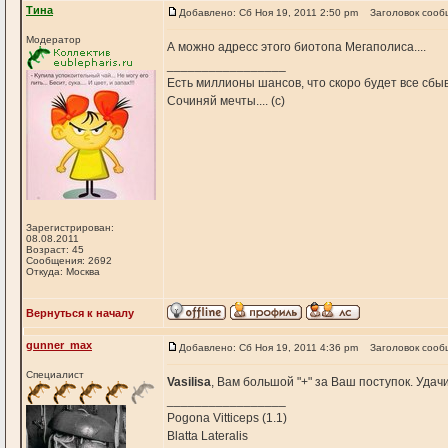
Тина
Добавлено: Сб Ноя 19, 2011 2:50 pm
Заголовок сооб
Модератор
А можно адресс этого биотопа Мегаполиса....
_________________
Есть миллионы шансов, что скоро будет все сбы
Сочиняй мечты.... (с)
Зарегистрирован:
08.08.2011
Возраст: 45
Сообщения: 2692
Откуда: Москва
Вернуться к началу
gunner_max
Добавлено: Сб Ноя 19, 2011 4:36 pm
Заголовок сооб
Специалист
Vasilisa
, Вам большой "+" за Ваш поступок. Удачи
_________________
Pogona Vitticeps (1.1)
Blatta Lateralis