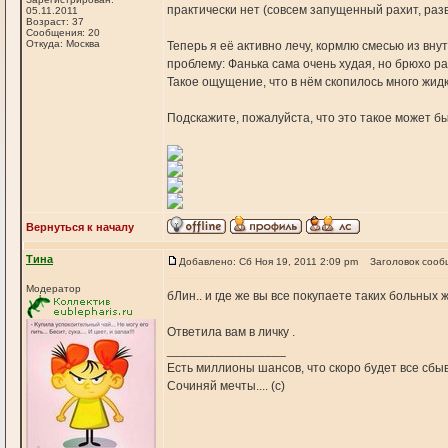
практически нет (совсем запущенный рахит, разв
05.11.2011
Возраст: 37
Сообщения: 20
Откуда: Москва
Теперь я её активно лечу, кормлю смесью из вн
проблему: Фанька сама очень худая, но брюхо ра
Такое ощущение, что в нём скопилось много жидко
Подскажите, пожалуйста, что это такое может б
Вернуться к началу
Тина
Добавлено: Сб Ноя 19, 2011 2:09 pm
Заголовок сооб
Модератор
бЛин.. и где же вы все покупаете таких больных ж
Ответила вам в личку .
_________________
Есть миллионы шансов, что скоро будет все сбы
Сочиняй мечты.... (с)