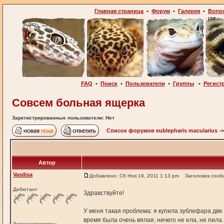
Главная страница
•
Форум
•
Галерея
•
Вопр
FAQ
•
Поиск
•
Пользователи
•
Группы
•
Регист
Совсем больная ящерка
Зарегистрированные пользователи: Нет
Список форумов eublepharis macularius
-
Автор
Vasilisa
Добавлено: Сб Ноя 19, 2011 1:13 pm
Заголовок сооб
Дебютант
Здравствуйте!
У меня такая проблема: я купила эублефара две 
время была очень вялая, ничего не ела, не пила.
Зарегистрирован: