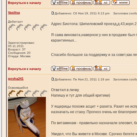
Вернуться к началу
Vasilisa
Добавлено: Сб Ноя 19, 2011 6:13 pm
Заголовок сооб
Дебютант
Адрес Биотопа: Шипиловский проезд,д.43,корп.2
Я сама виновата,наверное:у них в продаже был 
карантинных...
Зарегистрирован:
05.11.2011
Возраст: 37
Сообщения: 20
Спасибо большое за поддержку и за совет,как ле
Откуда: Москва
Вернуться к началу
gosha241
Добавлено: Пн Ноя 21, 2011 1:19 am
Заголовок сооб
Освоившийся
Ответил в личку.
Напишу и тут для общей критики)
У ящерицы похоже асцит + рахита. Рахит не испр
назначать не стану. Прогноз очень не благопри
По витаминам - правильно назначали элеовит, бол
Увидел, что Вы живете в Москве. Срочно бегите 