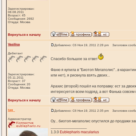
Зарегистрирован:
08.08.2011
Возраст: 45
Сообщения: 2692
Откуда: Москва
Вернуться к началу
Vasilisa
Добавлено: Сб Ноя 19, 2011 2:28 pm
Заголовок сооб
Дебютант
Спасибо большое за ответ
Фаню я купила в "Биотоп Мегаполис"...в каранти
Зарегистрирован:
или нет), я рискнула взять двоих...
05.11.2011
Возраст: 37
Сообщения: 20
Арахис (второй) пошёл на поправку: ест за двоих,
Откуда: Москва
интересуется всем подряд, а вот Фанька совсем 
Вернуться к началу
tag_
Добавлено: Сб Ноя 19, 2011 2:35 pm
Заголовок сооб
Администратор
Оу... биотоп-мегаполис опустился до продажи з
_________________
1.3.0
Eublepharis macularius