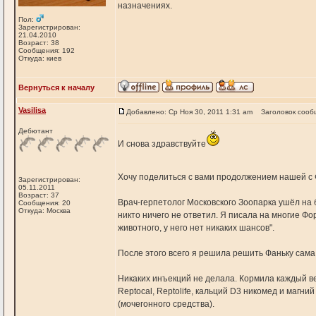
назначениях.
Пол:
Зарегистрирован:
21.04.2010
Возраст: 38
Сообщения: 192
Откуда: киев
Вернуться к началу
Vasilisa
Добавлено: Ср Ноя 30, 2011 1:31 am
Заголовок сооб
Дебютант
И снова здравствуйте
Хочу поделиться с вами продолжением нашей с
Зарегистрирован:
05.11.2011
Возраст: 37
Врач-герпетолог Московского Зоопарка ушёл на бо
Сообщения: 20
Откуда: Москва
никто ничего не ответил. Я писала на многие Фо
животного, у него нет никаких шансов".
После этого всего я решила решить Фаньку сама
Никаких инъекций не делала. Кормила каждый в
Reptocal, Reptolife, кальций D3 никомед и магн
(мочегонного средства).