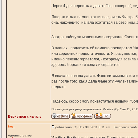
Через 4 дня перестала давать "верошпирон", жи
Ящерка стала намного активнее, очень быстро бе
она, наконец-то, начала охотиться за сверчком, 
Завтра побегу за маленькими сверчками. Очень н
В планах - подлечить её немного препаратом "Фе
или сердечной недостаточности. Я, разумеется, 
именно печень: герпетолог, к которому я возил
здоровый организм вряд ли справится.
Я вначале начала давать Фане витамины в том ко
раз после того, как я дала Фане эту кучу витами
недолго.
Надеюсь, скоро смогу похвастаться новыми, "б
Последний раз редактировалось: Vasilisa (Ср Янв 11, 201
Вернуться к началу
tag_
Добавлено: Ср Ноя 30, 2011 8:11 am
Заголовок сооб
Администратор
Vasilisa
, Вы большая молодец. Снимаю шляпу.