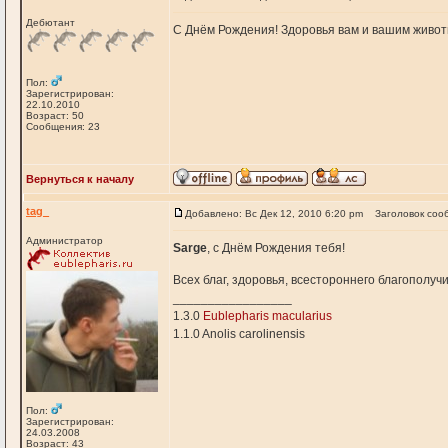
Дебютант
С Днём Рождения! Здоровья вам и вашим живо
Пол:
Зарегистрирован:
22.10.2010
Возраст: 50
Сообщения: 23
Вернуться к началу
tag_
Добавлено: Вс Дек 12, 2010 6:20 pm
Заголовок соо
Администратор
Sarge
, с Днём Рождения тебя!
Всех благ, здоровья, всестороннего благополуч
_________________
1.3.0
Eublepharis macularius
1.1.0 Anolis carolinensis
Пол:
Зарегистрирован:
24.03.2008
Возраст: 43