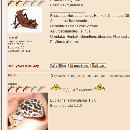
С Днем Рождения !
Всего наилучшего !!!
_________________
Rhacodactylus Leachianus Henkeli, Chahoua, Cilia
Strophurus Taenicauda
Nephrurus Levis Levis, Amyae
Aeluroscalabotes Felinus
Uroplatus Henkeli, Guentheri, Ebenaui, Phantasti
Пол:
Зарегистрирован:
Phyllurus platurus
23.03.2009
Возраст: 50
Сообщения: 315
Вернуться к началу
Aliota
Добавлено: Вс Дек 12, 2010 4:23 pm
Заголовок соо
Знаток
С Днём Рождения!
_________________
Eublepharis macularius 1.3.0
Elaphe guttata 1.1.0