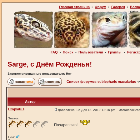
Главная страница
•
Форум
•
Галерея
•
Вопр
FAQ
•
Поиск
•
Пользователи
•
Группы
•
Регист
Sarge, с Днём Рожденья!
Зарегистрированные пользователи: Нет
Список форумов eublepharis macularius
-
Автор
Uroplatus
Добавлено: Вс Дек 12, 2010 12:16 pm
Заголовок со
Знаток
Поздравляю!
Пол: