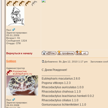
Пол:
Зарегистрирован:
05.01.2009
Возраст: 61
Сообщения: 1324
Откуда: СПб
Вернуться к началу
Gekkon
Добавлено: Вс Дек 12, 2010 1:17 pm
Заголовок соо
Администратор
С Днем Рождения!
_________________
Eublepharis macularius 2.6.0
Pogona vitticeps 1.2.3
Rhacodactylus auriculatus 1.0.0
Rhacodactylus chahoua 1.1.0
Rhacodactylus leachianus henkeli 0.0.2
Пол:
Rhacodactylus ciliatus 1.1.0
Зарегистрирован:
Goniurosaurus lichtenfelderi 1.1.0
26.03.2008
Возраст: 32