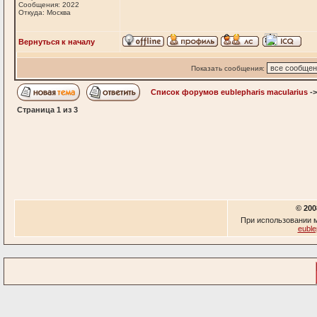
Сообщения: 2022
Откуда: Москва
Вернуться к началу
Показать сообщения:
Список форумов eublepharis macularius
-
Страница
1
из
3
© 200
При использовании м
euble