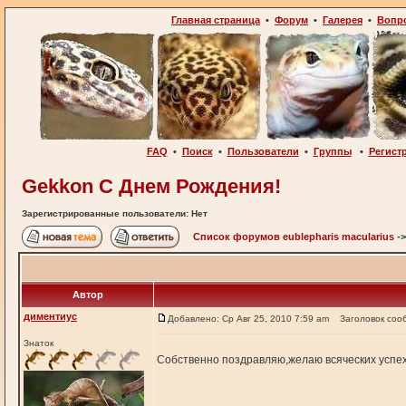
Главная страница
•
Форум
•
Галерея
•
Вопр
FAQ
•
Поиск
•
Пользователи
•
Группы
•
Регист
Gekkon С Днем Рождения!
Зарегистрированные пользователи: Нет
Список форумов eublepharis macularius
-
Автор
диментиус
Добавлено: Ср Авг 25, 2010 7:59 am
Заголовок соо
Знаток
Собственно поздравляю,желаю всяческих успех