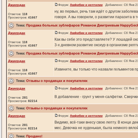
Джиердан
Форум:
Амфибии и рептилии
Добавлено: Сб Янв 21
ну, во первых, речь там идёт о другом заболев
Ответов:
118
говоря. А вы говорили, о развитии паразита в т
Просмотров:
41667
Тема:
Продажа больных эублефаров Романом Дмитриевым HappyGec
Джиердан
Форум:
Амфибии и рептилии
Добавлено: Сб Янв 21
Как вы себе это представляете? У лошадей ок
Ответов:
118
3-х дневном развитие оксиур в организме реп
Просмотров:
41667
Тема:
Продажа больных эублефаров Романом Дмитриевым HappyGec
Джиердан
Форум:
Амфибии и рептилии
Добавлено: Сб Янв 21
Извините, вы только что назвали гельминтов
Ответов:
118
Просмотров:
41667
Тема:
Отзывы о продавцах и покупателях
Джиердан
Форум:
Амфибии и рептилии
Добавлено: Сб Янв 21
В добавление - грунт у меня-салфетки. Сверчки 
Ответов:
281
Просмотров:
82214
Тема:
Отзывы о продавцах и покупателях
Джиердан
Форум:
Амфибии и рептилии
Добавлено: Сб Янв 21
Видимо, всё-таки внесу свою лепту. В конце д
Ответов:
281
мес. Девочка не худенькая, была немного вялой,
Просмотров:
82214
Тема:
Продано!