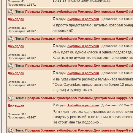
10,11,13. Можно цену, пожалуйста.
Ответов:
81
Просмотров:
17671
Тема:
Продажа больных эублефаров Романом Дмитриевым HappyGec
Джиердан
Форум:
Амфибии и рептилии
Добавлено: Сб Янв 21
Я просто представляю Наталью, которая обнар
Ответов:
118
линейкой))))
Просмотров:
41667
Тема:
Продажа больных эублефаров Романом Дмитриевым HappyGec
Джиердан
Форум:
Амфибии и рептилии
Добавлено: Сб Янв 21
Речь идёт об одном классе и одном подотряде,
Ответов:
118
Кстати, я не думаю что нематоду по линейки мер
Просмотров:
41667
Тема:
Продажа больных эублефаров Романом Дмитриевым HappyGec
Джиердан
Форум:
Амфибии и рептилии
Добавлено: Сб Янв 21
И вы указываете размеры гельминтов человека
Ответов:
118
" Сем. Oxyuridae: представители более 12 род
Просмотров:
41667
ящериц и сухопутных ч ...
Тема:
Продажа больных эублефаров Романом Дмитриевым HappyGec
Джиердан
Форум:
Амфибии и рептилии
Добавлено: Сб Янв 21
Рептилия - это холоднокровное животное, цикл
Ответов:
118
оксиуры у рептилий, а не гельминтов человека.
Просмотров:
41667
Не стоит мне так подробно ...
Тема:
Продажа больных эублефаров Романом Дмитриевым HappyGec