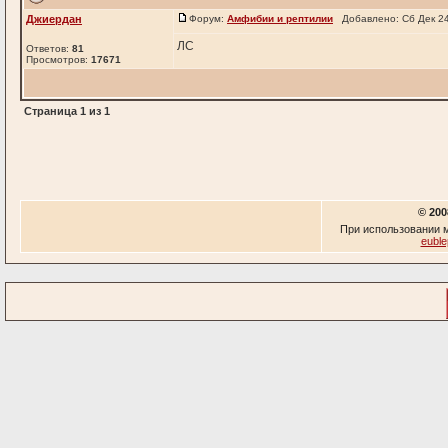
Джиердан
Форум:
Амфибии и рептилии
Добавлено: Сб Дек 24
ЛС
Ответов:
81
Просмотров:
17671
Страница
1
из
1
© 200
При использовании м
euble