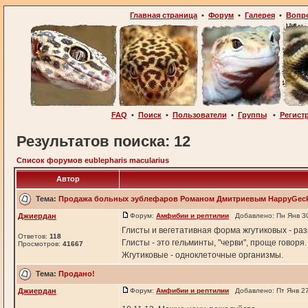
Главная страница
•
Форум
•
Галерея
•
Вопр
FAQ
•
Поиск
•
Пользователи
•
Группы
•
Регист
Результатов поиска: 12
Список форумов eublepharis macularius
Автор
Тема:
Продажа больных эублефаров Романом Дмитриевым HappyGec
Джиердан
Форум:
Амфибии и рептилии
Добавлено: Пн Янв 30
Глисты и вегетативная форма жгутиковых - ра
Ответов:
118
Глисты - это гельминты, "черви", проще говор
Просмотров:
41667
Жгутиковые - одноклеточные организмы.
Тема:
Продано!
Джиердан
Форум:
Амфибии и рептилии
Добавлено: Пт Янв 27