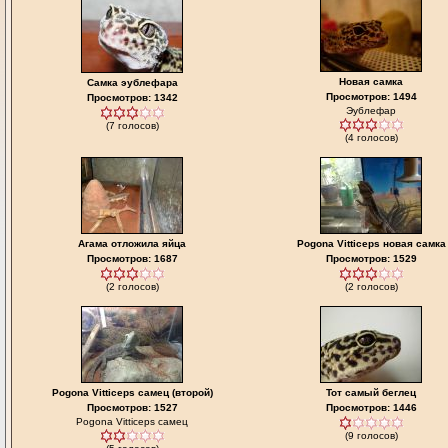
Новая самка
Самка эублефара
Просмотров: 1494
Просмотров: 1342
Эублефар
(7 голосов)
(4 голосов)
Агама отложила яйца
Pogona Vitticeps новая самка
Просмотров: 1687
Просмотров: 1529
(2 голосов)
(2 голосов)
Pogona Vitticeps самец (второй)
Тот самый беглец
Просмотров: 1527
Просмотров: 1446
Pogona Vitticeps самец
(9 голосов)