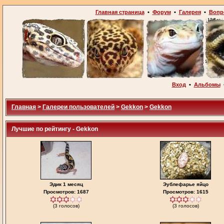
Главная страница
•
Форум
•
Галерея
•
Вопр
Вход
•
Альбомы
Главная
>
Галереи пользователей
>
Gekkon
>
Gekkon
Лучшие по рейтингу - Gekkon
Эдик 1 месяц
Эублефарье яйцо
Просмотров: 1687
Просмотров: 1615
(3 голосов)
(3 голосов)