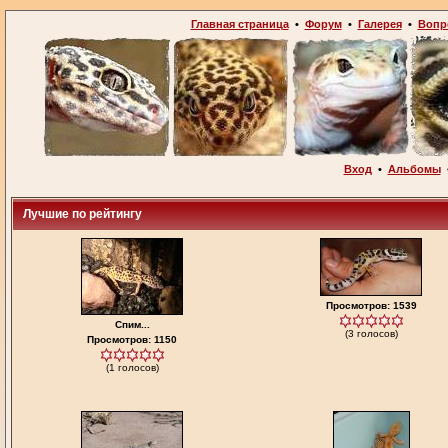
Главная страница
•
Форум
•
Галерея
•
Вопр
Вход
•
Альбомы
Лучшие по рейтингу
Просмотров: 1539
Спим...
(3 голосов)
Просмотров: 1150
(1 голосов)