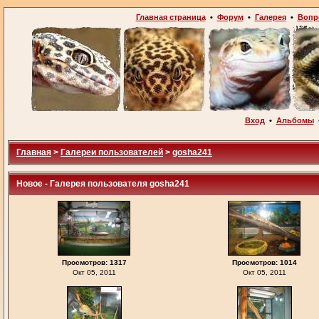
Главная страница
•
Форум
•
Галерея
•
Вопр
Вход
•
Альбомы
Главная
>
Галереи пользователей
>
gosha241
Новое - Галерея пользователя gosha241
Просмотров: 1317
Просмотров: 1014
Окт 05, 2011
Окт 05, 2011