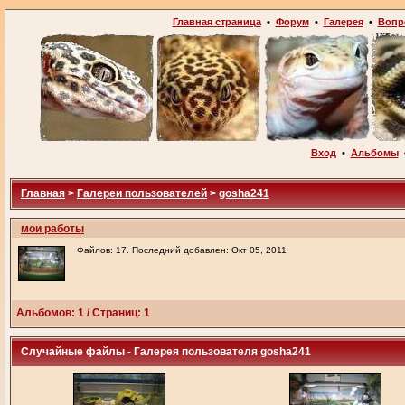
Главная страница
•
Форум
•
Галерея
•
Вопр
Вход
•
Альбомы
Главная
>
Галереи пользователей
>
gosha241
мои работы
Файлов: 17. Последний добавлен: Окт 05, 2011
Альбомов: 1 / Страниц: 1
Случайные файлы - Галерея пользователя gosha241