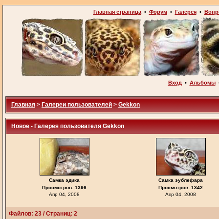
Главная страница
•
Форум
•
Галерея
•
Вопр
Вход
•
Альбомы
Главная
>
Галереи пользователей
>
Gekkon
Новое - Галерея пользователя Gekkon
Самка эдика
Самка эублефара
Просмотров: 1396
Просмотров: 1342
Апр 04, 2008
Апр 04, 2008
Файлов: 23 / Страниц: 2