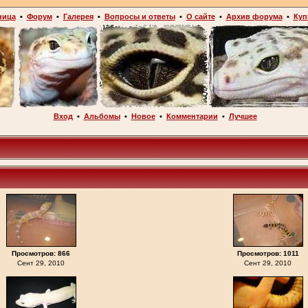
ница
•
Форум
•
Галерея
•
Вопросы и ответы
•
О сайте
•
Архив форума
•
Куп
Вход
•
Альбомы
•
Новое
•
Комментарии
•
Лучшее
Просмотров: 866
Просмотров: 1011
Сент 29, 2010
Сент 29, 2010