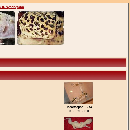
ить эублефара
Просмотров: 1254
Сент 29, 2010