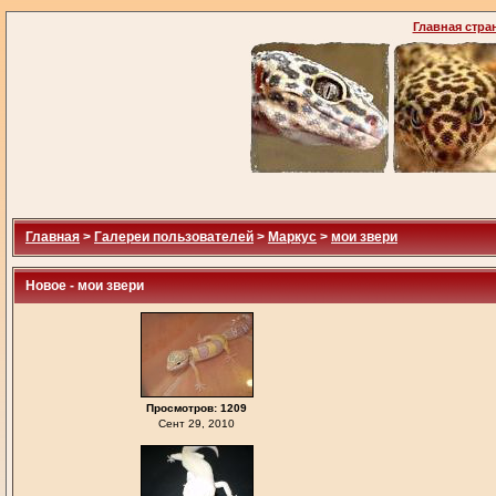
Главная стра
Главная
>
Галереи пользователей
>
Маркус
>
мои звери
Новое - мои звери
Просмотров: 1209
Сент 29, 2010