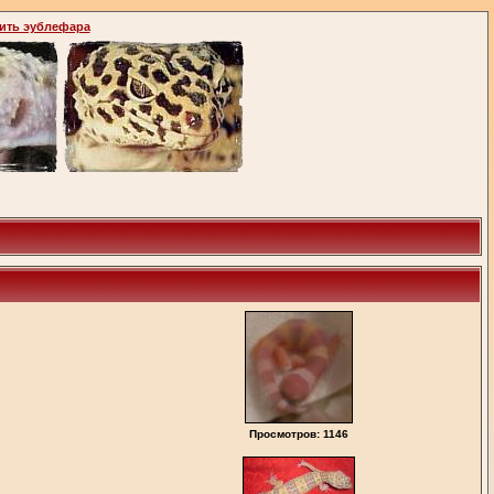
ить эублефара
Просмотров: 1146