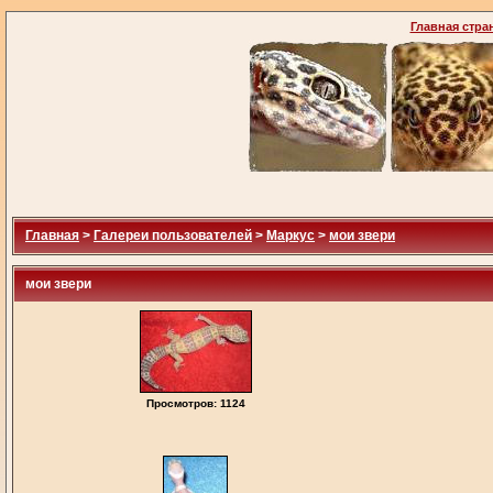
Главная стра
Главная
>
Галереи пользователей
>
Маркус
>
мои звери
мои звери
Просмотров: 1124