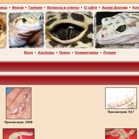
ница
•
Форум
•
Галерея
•
Вопросы и ответы
•
О сайте
•
Архив форума
•
Куп
Вход
•
Альбомы
•
Новое
•
Комментарии
•
Лучшее
Просмотров: 917
Просмотров: 1058