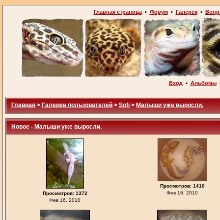
Главная страница
•
Форум
•
Галерея
•
Вопр
Вход
•
Альбомы
Главная
>
Галереи пользователей
>
Sofi
>
Малыши уже выросли.
Новое - Малыши уже выросли.
Просмотров: 1410
Фев 16, 2010
Просмотров: 1372
Фев 16, 2010