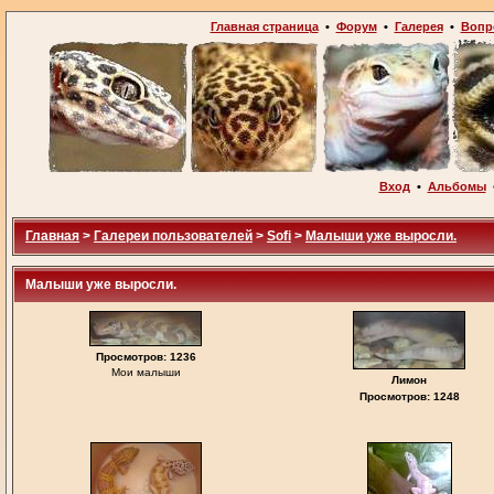
Главная страница
•
Форум
•
Галерея
•
Вопр
Вход
•
Альбомы
Главная
>
Галереи пользователей
>
Sofi
>
Малыши уже выросли.
Малыши уже выросли.
Просмотров: 1236
Мои малыши
Лимон
Просмотров: 1248