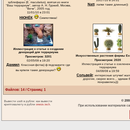
10/27/10 в 14:01
эублефарах (E. macularius), взятая из книги
Natt
: лапки такие длинные))
"Ваш террариум", автор А. Н. Гуржий, Москва,
"Вече", 2005 год.
11/01/10 в 23:01
НЮНЁК
:
Симпотяжка!
Иллюстрация к статье о создании
декораций для террариума
Искусственные растения фирмы Exo
Просмотров: 3201
Просмотров: 2020
02/05/09 в 19:20
Иллюстрация к статье о озелене
Даниил
: Классная фотка) ф подскажите где
террариума
вы купили такие декорации?
04/08/08 в 19:59
Сольвейг
: интересные штучки! жалк
дорогие, скорее всего... эдикам 
понравились)))
Файлов: 14 / Страниц: 1
© 200
Вывести usdt в рубли: как вывести
криптовалюту в рубли
.
onesix.tech
При использовании материалов са