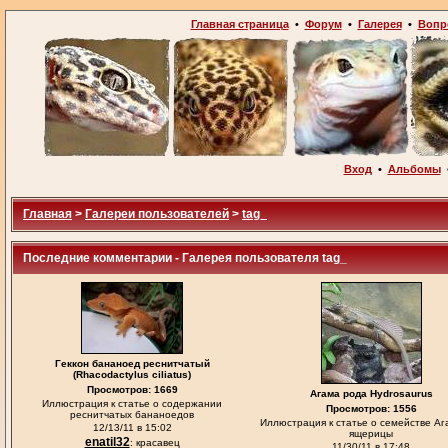
Главная страница
•
Форум
•
Галерея
•
Вопр
Вход
•
Альбомы
Главная
>
Галереи пользователей
>
tag_
Последние комментарии - Галерея пользователя tag_
Геккон бананоед реснитчатый
(Rhacodactylus ciliatus)
Просмотров: 1669
Агама рода Hydrosaurus
Иллюстрация к статье о содержании
Просмотров: 1556
реснитчатых бананоедов
Иллюстрация к статье о семействе А
12/13/11 в 15:02
ящерицы
enatil32
: красавец
11/30/11 в 17:48