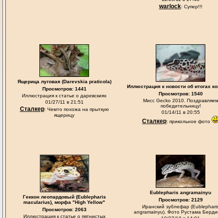
warlock
: Супер!!!
Ящерица луговая (Darevskia praticola)
Иллюстрация к новости об итогах к
Просмотров: 1441
Просмотров: 1540
Иллюстрация к статье о даревскиях
Мисс Gecko 2010. Поздравляе
01/27/11 в 21:51
победительницу!
Сталкер
: Чемто похожа на прыткую
01/14/11 в 20:55
ящерицу
Сталкер
: прикольное фото
Eublepharis angramainyu
Геккон леопардовый (Eublepharis
Просмотров: 2129
macularius), морфа "High Yellow"
Иранский эублефар (Eublephari
Просмотров: 2063
angramainyu). Фото Рустама Берди
Иллюстрация к статье о пятнистых