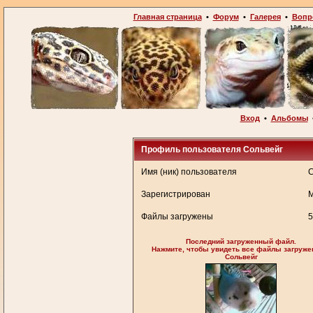
Главная страница
•
Форум
•
Галерея
•
Вопр
Вход
•
Альбомы
Профиль пользователя Сольвейг
Имя (ник) пользователя
С
Зарегистрирован
М
Файлы загружены
5
Последний загруженный файл.
Нажмите, чтобы увидеть все файлы загруж
Сольвейг