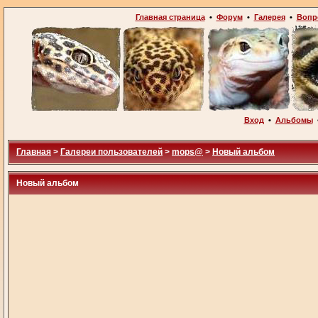
Главная страница
•
Форум
•
Галерея
•
Вопр
Вход
•
Альбомы
Главная
>
Галереи пользователей
>
mops@
>
Новый альбом
Новый альбом