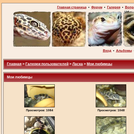
Главная страница
•
Форум
•
Галерея
•
Вопр
Вход
•
Альбомы
Главная
>
Галереи пользователей
>
Ласка
>
Мои любимцы
Мои любимцы
Просмотров: 1084
Просмотров: 1048