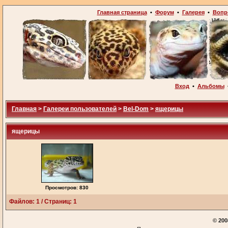
Главная страница
•
Форум
•
Галерея
•
Вопр
Вход
•
Альбомы
Главная
>
Галереи пользователей
>
Bel-Dom
>
ящерицы
ящерицы
Просмотров: 830
Файлов: 1 / Страниц: 1
© 200