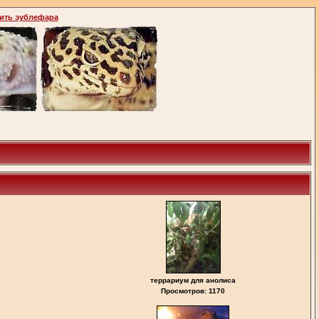
ить эублефара
террариум для анолиса
Просмотров: 1170