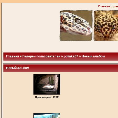
Главная стра
Главная
>
Галереи пользователей
>
polinka07
>
Новый альбом
Новый альбом
Просмотров: 1132