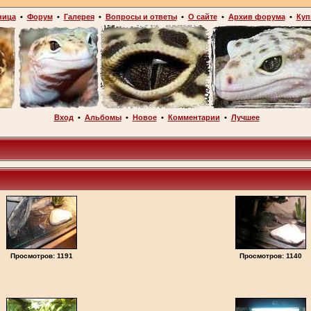
ница
•
Форум
•
Галерея
•
Вопросы и ответы
•
О сайте
•
Архив форума
•
Куп
Вход
•
Альбомы
•
Новое
•
Комментарии
•
Лучшее
Просмотров: 1191
Просмотров: 1140