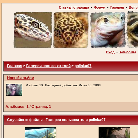
Главная страница
•
Форум
•
Галерея
•
Вопр
Вход
•
Альбомы
Главная
>
Галереи пользователей
>
polinka07
Новый альбом
Файлов: 29. Последний добавлен: Июнь 05, 2008
Альбомов: 1 / Страниц: 1
Случайные файлы - Галерея пользователя polinka07